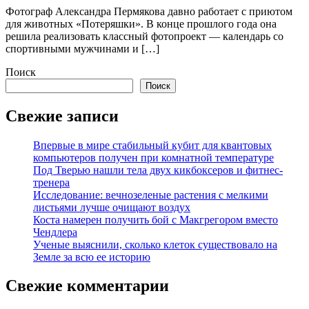
Фотограф Александра Пермякова давно работает с приютом
для животных «Потеряшки». В конце прошлого года она
решила реализовать классный фотопроект ― календарь со
спортивными мужчинами и […]
Поиск
Поиск
Свежие записи
Впервые в мире стабильный кубит для квантовых
компьютеров получен при комнатной температуре
Под Тверью нашли тела двух кикбоксеров и фитнес-
тренера
Исследование: вечнозеленые растения с мелкими
листьями лучше очищают воздух
Коста намерен получить бой с Макгрегором вместо
Чендлера
Ученые выяснили, сколько клеток существовало на
Земле за всю ее историю
Свежие комментарии