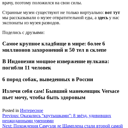
врачу, поэтому положился на свои силы.
Странные музеи существуют не только виртуально:
вот тут
мы рассказывали о музее отвратительной еды, а
здесь
у нас
экспонаты из музея разводов.
Поделись с друзьями:
Самое крупное кладбище в мире: более 6
миллионов захоронений и 50 тел в склепе
В Индонезии мощное извержение вулкана:
погибли 11 человек
6 пород собак, выведенных в России
Излечи себя сам! Бывший манекенщик Versace
пьет мочу, чтобы быть здоровым
Posted in
Интересное
Навигация
Previous:
Оказались “крутышками”: 8 звёзд, удививших
неожиданными умениями
по
Next:
Похождения Самуэля де Шамплена стали второй самой