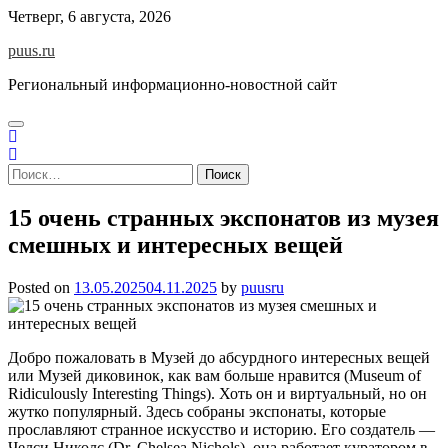
Skip
Четверг, 6 августа, 2026
to
puus.ru
content
Региональный информационно-новостной сайт
Найти:
15 очень странных экспонатов из музея
смешных и интересных вещей
Posted on
13.05.2025
04.11.2025
by
puusru
Добро пожаловать в Музей до абсурдного интересных вещей
или Музей диковинок, как вам больше нравится (Museum of
Ridiculously Interesting Things). Хоть он и виртуальный, но он
жутко популярный. Здесь собраны экспонаты, которые
прославляют странное искусство и историю. Его создатель ―
Челси Николс (Dr. Chelsea Nichols), она работает куратором в