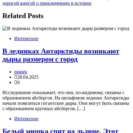
записям
дорогой книгой о приключениях в истории
Related Posts
Интересное
В ледниках Антарктиды возникают
дыры размером с город
puusru
28.04.2025
0
Исследование показывает, что они, по-видимому, связаны с
образованием айсбергов. На шельфовом леднике Антарктиды
начали появляться гигантские дыры. Они могут быть связаны
с образованием крупных айсбергов, […]
Интересное
Белый мишка спит на льдине. Этот