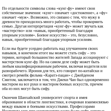
По отдельности символы слова «кунг-фу» имеют свои
собственные значения: «кунг» означает «достижение», а «фу»
означает «муж». Возможно, это связано с тем, что мужу в
древности приходилось много работать, чтобы прокормить
семью. Другая интерпретация «кунг-фу» может звучать как
«мастерство» или «навык, приобретенный благодаря
упорным усилиям». Боевое искусство – это, безусловно,
навык, приобретенный благодаря упорным усилиям.
Если вы будете усердно работать над улучшением своих
навыков, в конечном итоге вы можете стать сифу – это
термин, который большинство жителей Запада ассоциируют с
мастерством кунг-фу. Но на самом деле сифу может быть
любым квалифицированным рабочим, включая водителя или
разнорабочего. Ирония для тех, кто говорит по-китайски и
смотрел ремейк фильма «Каратэ-пацан» с Джейденом
Смитом, заключается в том, что Джеки Чан был одновременно
мастером на все руки и мастером боевых искусств, причем
оба из них могут быть сифу.
Окончив Шанхайский университет спорта и имея
образование в области лингвистики, я очарован взаимосвязью
между языком и боевыми искусствами. Профессорами
Института ушу при университете часто были сифу, которые