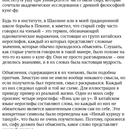
сочетали академические исследования с древней философией
кунг-фу.
Будь то в институте, в Шаолине или в моей традиционной
школе борьбы в Пекине, я заметил, что старый сифу часто
говорил на чэнъюй – это термин, обозначающий
идиоматические выражения, состоящие из групп китайских
иероглифов, каждый из которых представляет сложные
значения, которые обычно приходилось объяснять. Слушать,
как старые учителя говорили в такой манере, было похоже на
что-то из кино о кунг-фу. Они не просто разговаривали – они
делились знаниями, и в их словах была настоящая мудрость.
Объяснения, содержащиеся в их чэнъюях, были подобны
притчам. Зачастую они не имели вообще никакого смысла, но
если получатель был терпелив, смысл раскрывался. Каждый
из них следовал одной и той же схеме. Для иллюстрации я
приведу пример из реальной жизни. Один из моих сифу
произнес четыре иероглифа: «Вэнь цзи ци у». В китайском
языке иероглифы составляют слова, но каждый из них не
обязательно является законченным словом сам по себе. Эти
конкретные символы были переведены как «Нюхай курицу и
танцуй», что было не очень поучительно. Поэтому, произнеся
их, сифу должен был объяснить, какое слово представляет