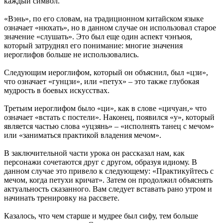
каждый символ.
«Вэнь», по его словам, на традиционном китайском языке
означает «нюхать», но в данном случае он использовал старое
значение «слушать». Это был еще один аспект чэнъюя,
который затруднял его понимание: многие значения
иероглифов больше не использовались.
Следующим иероглифом, который он объяснил, был «цзи»,
что означает «гунцзи», или «петух» – это также глубокая
мудрость в боевых искусствах.
Третьим иероглифом было «ци», как в слове «цичуан,» что
означает «встать с постели». Наконец, появился «у», который
является частью слова «уцзянь» – «исполнять танец с мечом»
или «заниматься практикой владения мечом».
В заключительной части урока он рассказал нам, как
персонажи сочетаются друг с другом, образуя идиому. В
данном случае это привело к следующему: «Практикуйтесь с
мечом, когда петухи кричат». Затем он продолжил объяснять
актуальность сказанного. Вам следует вставать рано утром и
начинать тренировку на рассвете.
Казалось, что чем старше и мудрее был сифу, тем больше