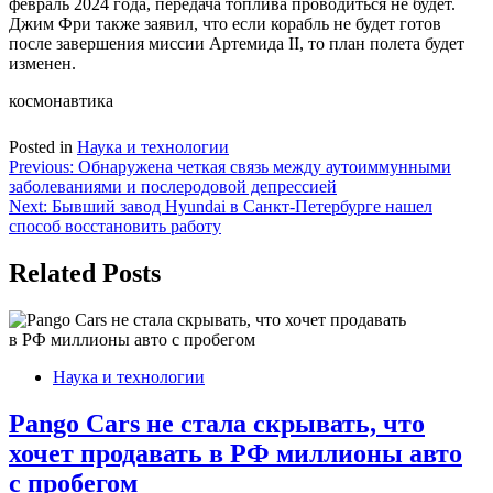
февраль 2024 года, передача топлива проводиться не будет.
Джим Фри также заявил, что если корабль не будет готов
после завершения миссии Артемида II, то план полета будет
изменен.
космонавтика
Posted in
Наука и технологии
Навигация
Previous:
Обнаружена четкая связь между аутоиммунными
заболеваниями и послеродовой депрессией
по
Next:
Бывший завод Hyundai в Санкт-Петербурге нашел
записям
способ восстановить работу
Related Posts
Наука и технологии
Pango Cars не стала скрывать, что
хочет продавать в РФ миллионы авто
с пробегом