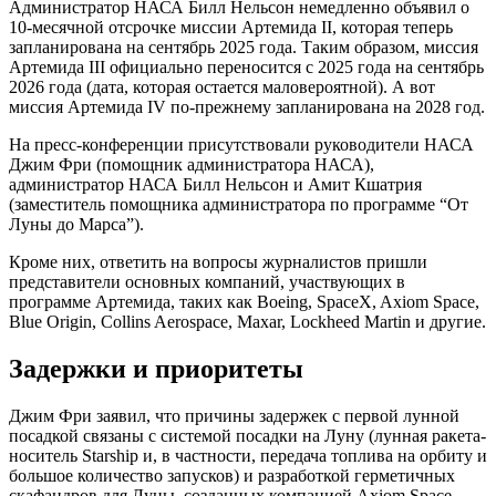
Администратор НАСА Билл Нельсон немедленно объявил о
10-месячной отсрочке миссии Артемида II, которая теперь
запланирована на сентябрь 2025 года. Таким образом, миссия
Артемида III официально переносится с 2025 года на сентябрь
2026 года (дата, которая остается маловероятной). А вот
миссия Артемида IV по-прежнему запланирована на 2028 год.
На пресс-конференции присутствовали руководители НАСА
Джим Фри (помощник администратора НАСА),
администратор НАСА Билл Нельсон и Амит Кшатрия
(заместитель помощника администратора по программе “От
Луны до Марса”).
Кроме них, ответить на вопросы журналистов пришли
представители основных компаний, участвующих в
программе Артемида, таких как Boeing, SpaceX, Axiom Space,
Blue Origin, Collins Aerospace, Maxar, Lockheed Martin и другие.
Задержки и приоритеты
Джим Фри заявил, что причины задержек с первой лунной
посадкой связаны с системой посадки на Луну (лунная ракета-
носитель Starship и, в частности, передача топлива на орбиту и
большое количество запусков) и разработкой герметичных
скафандров для Луны, созданных компанией Axiom Space.