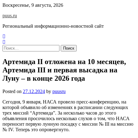
Skip
Воскресенье, 9 августа, 2026
to
puus.ru
content
Региональный информационно-новостной сайт
Найти:
Артемида II отложена на 10 месяцев,
Артемида III и первая высадка на
Луну – в конце 2026 года
Posted on
27.12.2024
by
puusru
Сегодня, 9 января, НАСА провело пресс-конференцию, на
которой объявило об изменениях в расписании следующих
трех миссий “Артемида”. За несколько часов до этого
объявления просочилось несколько слухов о том, что НАСА
переносит первую лунную посадку с миссии № III на миссию
№ IV. Теперь это опровергнуто.