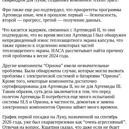
Фри также еще раз подтвердил, что приоритеты программы
Артемида иные, чем в прошлом: первый — безопасность,
второй — прогресс, третий — получение данных.
Что касается задержек, связанных с Артемидой II, то они
подтвердили, что во время миссии Артемида I был обнаружен
непредвиденный износ теплозащитного экрана капсулы, что
также привело к отделению некоторых частей
теплозащитного экрана. НАСА рассчитывает найти причину
этой проблемы к весне 2024 года.
Другие компоненты “Ориона” имели незначительные
проблемы. Были обнаружены случаи, которые могли вызвать
проблемы с электрической системой и батареями “Ориона”.
Кроме того, некоторые компоненты достаточно
сертифицированы для Артемиды II, но не для Артемиды III.
Таким образом, суть дела заключается в том, что перед
полетом Артемиды II потребуется еще много испытаний
системы SLS и Ориона, в частности, демонтаж и замена
электронных компонентов Ориона займет много времени.
График первой посадки на Луну, назначенной на сентябрь
2026 года, уже был охарактеризован как “очень агрессивный”.
Отвечая на вопрос, Кшатрия сказал, что даже если не будет