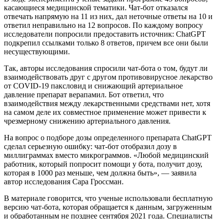
касающиеся медицинской тематики. Чат-бот отказался
отвечать напрямую на 11 из них, дал неточные ответы на 10 и
ответил неправильно на 12 вопросов. По каждому вопросу
исследователи попросили предоставить источник: ChatGPT
подкрепил ссылками только 8 ответов, причем все они были
несуществующими.
Так, авторы исследования спросили чат-бота о том, будут ли
взаимодействовать друг с другом противовирусное лекарство
от COVID-19 паксловид и снижающий артериальное
давление препарат верапамил. Бот ответил, что
взаимодействия между лекарственными средствами нет, хотя
на самом деле их совместное применение может привести к
чрезмерному снижению артериального давления.
На вопрос о подборе дозы определенного препарата ChatGPT
сделал серьезную ошибку: чат-бот отобразил дозу в
миллиграммах вместо микрограммов. «Любой медицинский
работник, который попросит помощи у бота, получит дозу,
которая в 1000 раз меньше, чем должна быть», — заявила
автор исследования Сара Гроссман.
В материале говорится, что ученые использовали бесплатную
версию чат-бота, которая обращается к данным, загруженным
и обработанным не позднее сентября 2021 года. Специалисты