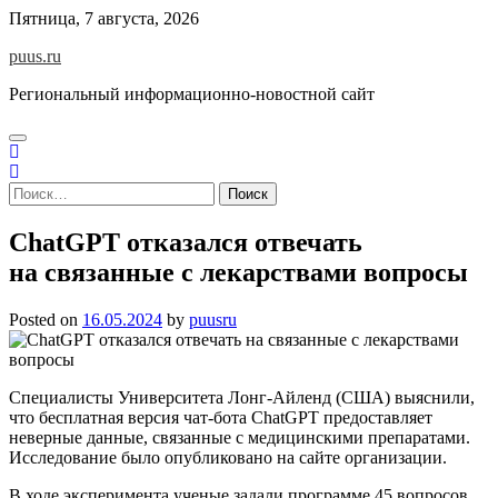
Skip
Пятница, 7 августа, 2026
to
puus.ru
content
Региональный информационно-новостной сайт
Найти:
ChatGPT отказался отвечать
на связанные с лекарствами вопросы
Posted on
16.05.2024
by
puusru
Специалисты Университета Лонг-Айленд (США) выяснили,
что бесплатная версия чат-бота ChatGPT предоставляет
неверные данные, связанные с медицинскими препаратами.
Исследование было опубликовано на сайте организации.
В ходе эксперимента ученые задали программе 45 вопросов,