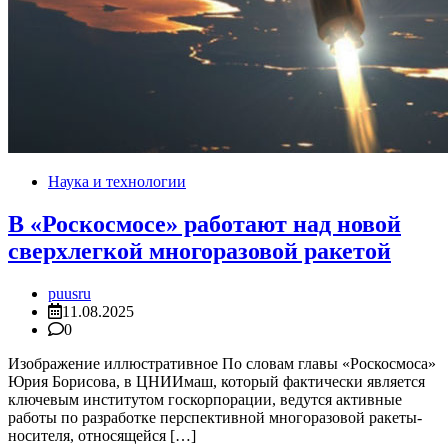
Наука и технологии
В «Роскосмосе» работают над новой
сверхлегкой многоразовой ракетой
puusru
11.08.2025
0
Изображение иллюстративное По словам главы «Роскосмоса»
Юрия Борисова, в ЦНИИмаш, который фактически является
ключевым институтом госкорпорации, ведутся активные
работы по разработке перспективной многоразовой ракеты-
носителя, относящейся […]