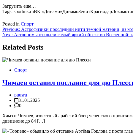
Загрузить еще…
Tags:
sportmk.ruВК «Динамо»ДинамоЗенитКраснодарЛокомот
Posted in
Спорт
Навигация
Previous:
Астрофизики проследили нити темной материи, из ко
Next:
Астрономы открыли самый яркий объект во Вселенной: кв
по
записям
Related Posts
Спорт
Чимаев оставил послание для дю Плесс
puusru
31.01.2025
0
Хамзат Чимаев, известный арабский боец чеченского происхож
дивизионе до 84 […]