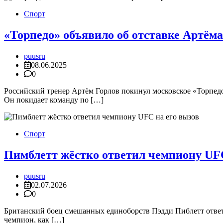
Спорт
«Торпедо» объявило об отставке Артёма 
puusru
08.06.2025
0
Российский тренер Артём Горлов покинул московское «Торпедо
Он покидает команду по […]
Спорт
Пимблетт жёстко ответил чемпиону UFC
puusru
02.07.2026
0
Британский боец смешанных единоборств Пэдди Пиблетт ответ
чемпион, как […]