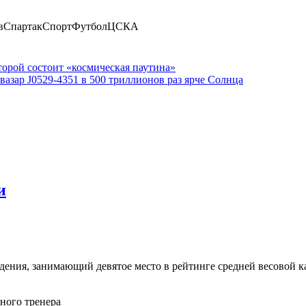
ивСпартакСпортФутболЦСКА
торой состоит «космическая паутина»
азар J0529-4351 в 500 триллионов раз ярче Солнца
и
дения, занимающий девятое место в рейтинге средней весовой к