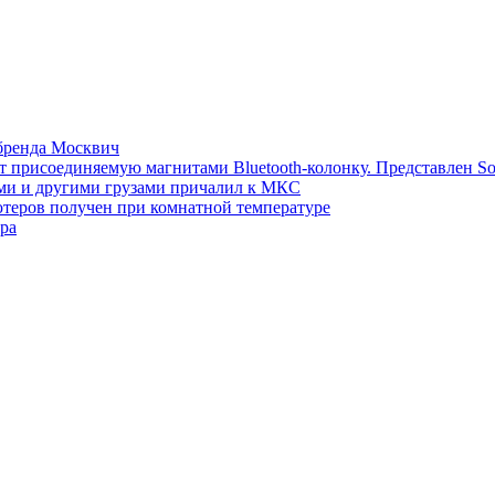
 бренда Москвич
т присоединяемую магнитами Bluetooth-колонку. Представлен S
ми и другими грузами причалил к МКС
теров получен при комнатной температуре
ра