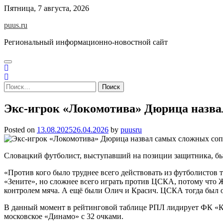
Skip
Пятница, 7 августа, 2026
to
puus.ru
content
Региональный информационно-новостной сайт
Найти:
Экс-игрок «Локомотива» Дюрица назва
Posted on
13.08.2025
26.04.2026
by
puusru
Словацкий футболист, выступавший на позиции защитника, б
«Против кого было труднее всего действовать из футболистов
«Зените», но сложнее всего играть против ЦСКА, потому что Ж
контролем мяча. А ещё были Олич и Красич. ЦСКА тогда был 
В данный момент в рейтинговой таблице РПЛ лидирует ФК «Кра
московское «Динамо» с 32 очками.