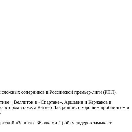
 сложных соперников в Российской премьер-лиги (РПЛ).
тиве», Веллитон в «Спартаке», Аршавин и Кержаков в
а втором этаже, а Вагнер Лав резкий, с хорошим дриблингом и
.
ргский «Зенит» с 36 очками. Тройку лидеров замыкает