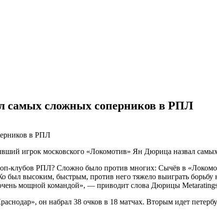
л самых сложных соперников в РПЛ
ывший игрок московского «Локомотив» Ян Дюрица назвал самых
 топ-клубов РПЛ? Сложно было против многих: Сычёв в «Локомо
о был высоким, быстрым, против него тяжело выиграть борьбу н
очень мощной командой», — приводит слова Дюрицы Metaratings
снодар», он набрал 38 очков в 18 матчах. Вторым идет петербу