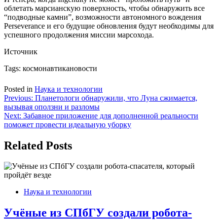
облетать марсианскую поверхность, чтобы обнаружить все
“подводные камни”, возможности автономного вождения
Perseverance и его будущие обновления будут необходимы для
успешного продолжения миссии марсохода.
Источник
Tags:
космонавтикановости
Posted in
Наука и технологии
Навигация
Previous:
Планетологи обнаружили, что Луна сжимается,
вызывая оползни и разломы
по
Next:
Забавное приложение для дополненной реальности
записям
поможет провести идеальную уборку
Related Posts
Наука и технологии
Учёные из СПбГУ создали робота-