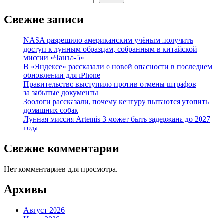
Свежие записи
NASA разрешило американским учёным получить
доступ к лунным образцам, собранным в китайской
миссии «Чанъэ-5»
В «Яндексе» рассказали о новой опасности в последнем
обновлении для iPhone
Правительство выступило против отмены штрафов
за забытые документы
Зоологи рассказали, почему кенгуру пытаются утопить
домашних собак
Лунная миссия Artemis 3 может быть задержана до 2027
года
Свежие комментарии
Нет комментариев для просмотра.
Архивы
Август 2026