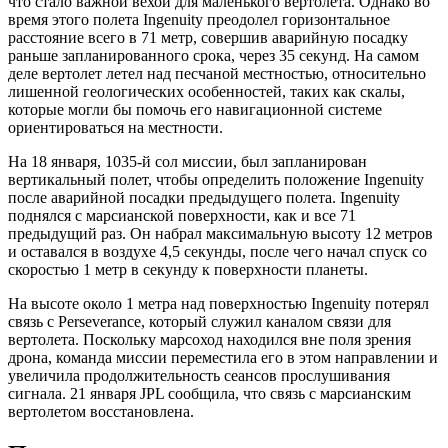
что стало важной вехой для маленького вертолета. Однако во
время этого полета Ingenuity преодолел горизонтальное
расстояние всего в 71 метр, совершив аварийную посадку
раньше запланированного срока, через 35 секунд. На самом
деле вертолет летел над песчаной местностью, относительно
лишенной геологических особенностей, таких как скалы,
которые могли бы помочь его навигационной системе
ориентироваться на местности.
На 18 января, 1035-й сол миссии, был запланирован
вертикальный полет, чтобы определить положение Ingenuity
после аварийной посадки предыдущего полета. Ingenuity
поднялся с марсианской поверхности, как и все 71
предыдущий раз. Он набрал максимальную высоту 12 метров
и оставался в воздухе 4,5 секунды, после чего начал спуск со
скоростью 1 метр в секунду к поверхности планеты.
На высоте около 1 метра над поверхностью Ingenuity потерял
связь с Perseverance, который служил каналом связи для
вертолета. Поскольку марсоход находился вне поля зрения
дрона, команда миссии переместила его в этом направлении и
увеличила продолжительность сеансов прослушивания
сигнала. 21 января JPL сообщила, что связь с марсианским
вертолетом восстановлена.