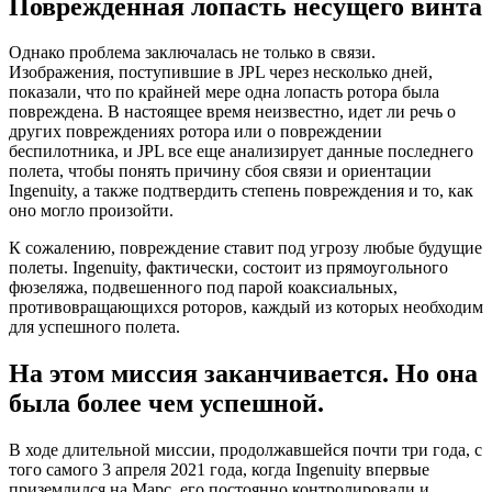
Поврежденная лопасть несущего винта
Однако проблема заключалась не только в связи.
Изображения, поступившие в JPL через несколько дней,
показали, что по крайней мере одна лопасть ротора была
повреждена. В настоящее время неизвестно, идет ли речь о
других повреждениях ротора или о повреждении
беспилотника, и JPL все еще анализирует данные последнего
полета, чтобы понять причину сбоя связи и ориентации
Ingenuity, а также подтвердить степень повреждения и то, как
оно могло произойти.
К сожалению, повреждение ставит под угрозу любые будущие
полеты. Ingenuity, фактически, состоит из прямоугольного
фюзеляжа, подвешенного под парой коаксиальных,
противовращающихся роторов, каждый из которых необходим
для успешного полета.
На этом миссия заканчивается. Но она
была более чем успешной.
В ходе длительной миссии, продолжавшейся почти три года, с
того самого 3 апреля 2021 года, когда Ingenuity впервые
приземлился на Марс, его постоянно контролировали и