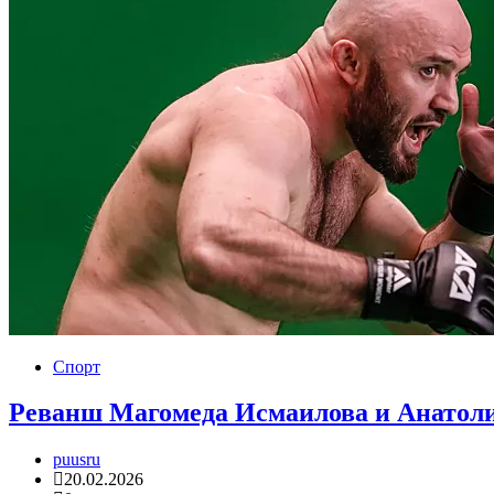
Спорт
Реванш Магомеда Исмаилова и Анатоли
puusru
20.02.2026