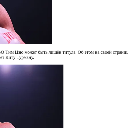
WBO
Тим Цзю
может быть лишён титула. Об этом на своей страниц
ет Киту Турману.