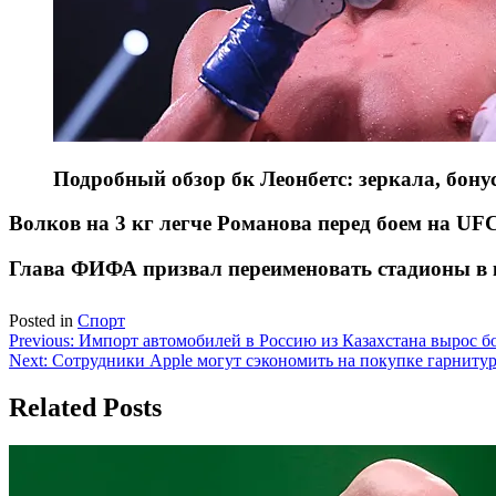
Подробный обзор бк Леонбетс: зеркала, бон
Волков на 3 кг легче Романова перед боем на UFC
Глава ФИФА призвал переименовать стадионы в к
Posted in
Спорт
Навигация
Previous:
Импорт автомобилей в Россию из Казахстана вырос бо
Next:
Сотрудники Apple могут сэкономить на покупке гарнитур
по
записям
Related Posts