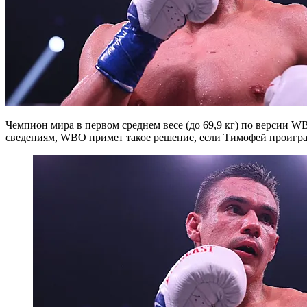
Чемпион мира в первом среднем весе (до 69,9 кг) по версии 
сведениям, WBO примет такое решение, если Тимофей проигра