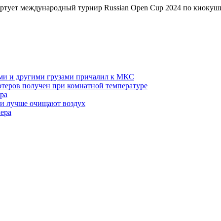
тартует международный турнир Russian Open Cup 2024 по киокуш
ми и другими грузами причалил к МКС
теров получен при комнатной температуре
ра
ми лучше очищают воздух
лера