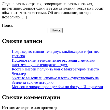
Люди в разных странах, говорящие на разных языках,
интуитивно делают одни и те же движения, когда их просят
объяснить что-то жестами. Об исследовании, которое
позволило […]
Поиск
Поиск
Свежие записи
Под Тверью нашли тела двух кикбоксеров и фитнес-
тренера
Исследование: вечнозеленые растения с мелкими
листьями лучше очищают воздух
Коста намерен получить бой с Макгрегором вместо
Чендлера
Ученые выяснили, сколько клеток существовало на
Земле за всю ее историю
Монсон в январе проведет бой по боксу в Ингушетии
Свежие комментарии
Нет комментариев для просмотра.