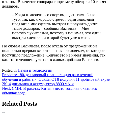
отказом. В качестве гонорара спортсмену обещали 10 тысяч
долларов.
– Когда я закончил со спортом, с деньгами было
туго. Так как я хорошо стрелял, один знакомый
предлагал мне сделать выстрел и получить десять
тысяч долларов, – сообщил Васильев. – Мне
повезло с учителями, поэтому я понимал, что один
выстрел сделаю я, а второй будет уже в меня.
По словам Васильева, после отказа от предложения он
полностью прервал все отношения с человеком, от которого
поступило предложение. Сейчас это не имеет значения, так
как этого человека уже нет в живых, добавил Васильев.
Posted in
Наука и технологии
Навигация
Previous:
180-долларовый планшет «для развлечений,
обучения и работы». Oukitel OT8 получил 11-дюймовый экран
по
2К, 4 динамика и аккумулятор 8800 мА·ч
записям
Next:
СМИ: В ракетах Китая вместо топлива оказалась
обычная вода
Related Posts