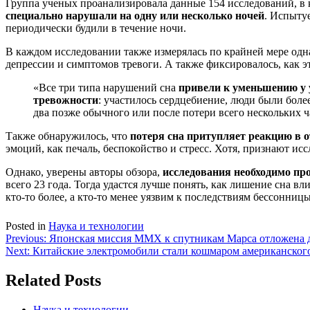
Группа ученых проанализировала данные 154 исследований, в 
специально нарушали на одну или несколько ночей
. Испыту
периодически будили в течение ночи.
В каждом исследовании также измерялась по крайней мере одна
депрессии и симптомов тревоги. А также фиксировалось, как э
«Все три типа нарушений сна
привели к уменьшению у у
тревожности
: участилось сердцебиение, люди были бол
два позже обычного или после потери всего нескольких ч
Также обнаружилось, что
потеря сна притупляет реакцию в 
эмоций, как печаль, беспокойство и стресс. Хотя, признают ис
Однако, уверены авторы обзора,
исследования необходимо пр
всего 23 года. Тогда удастся лучше понять, как лишение сна в
кто-то более, а кто-то менее уязвим к последствиям бессонни
Posted in
Наука и технологии
Навигация
Previous:
Японская миссия MMX к спутникам Марса отложена д
Next:
Китайские электромобили стали кошмаром американског
по
записям
Related Posts
Наука и технологии