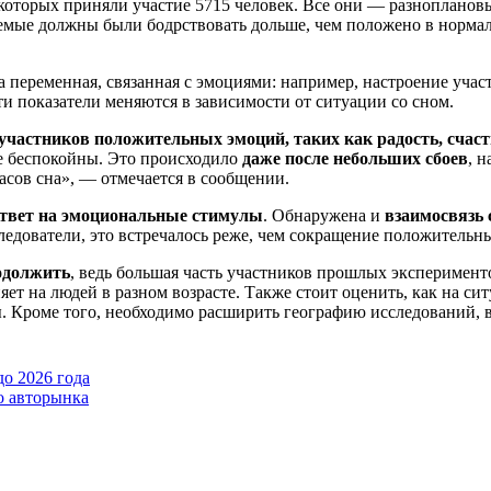
которых приняли участие 5715 человек. Все они — разнопланов
емые должны были бодрствовать дольше, чем положено в нормал
 переменная, связанная с эмоциями: например, настроение учас
ти показатели меняются в зависимости от ситуации со сном.
частников положительных эмоций, таких как радость, счаст
ее беспокойны. Это происходило
даже после небольших сбоев
, 
асов сна», — отмечается в сообщении.
ответ на эмоциональные стимулы
. Обнаружена и
взаимосвязь 
следователи, это встречалось реже, чем сокращение положительн
одолжить
, ведь большая часть участников прошлых эксперимен
лияет на людей в разном возрасте. Также стоит оценить, как на
цы. Кроме того, необходимо расширить географию исследований,
о 2026 года
о авторынка