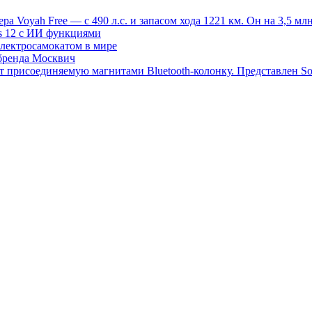
 Voyah Free — с 490 л.с. и запасом хода 1221 км. Он на 3,5 млн
s 12 с ИИ функциями
электросамокатом в мире
 бренда Москвич
т присоединяемую магнитами Bluetooth-колонку. Представлен S