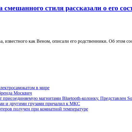
а смешанного стиля рассказали о его со
, известного как Веном, описали его родственники. Об этом с
электросамокатом в мире
 бренда Москвич
т присоединяемую магнитами Bluetooth-колонку. Представлен S
ми и другими грузами причалил к МКС
теров получен при комнатной температуре