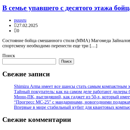
В семье упавшего c десятого этажа бойц
puusru
27.02.2025
0
Состояние бойца смешанного стиля (ММА) Магомеда Зайналова
спортсмену необходимо перенести еще три […]
Поиск
Поиск
Свежие записи
Shimizu Arma имеет все шансы стать самым компактным 
Тайный покупатель: как на самом деле работают дилеры
Мини-ПК, выглядящий, как гаджет из 50-х, который имее
“Прогресс МС-25” с мандаринами, новогодними подарка
Впервые в мире стабильный кубит для квантовых компью
Свежие комментарии