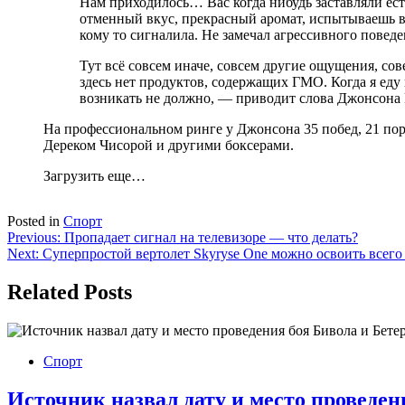
Нам приходилось… Вас когда нибудь заставляли есть
отменный вкус, прекрасный аромат, испытываешь 
кому то сигналила. Не замечал агрессивного поведе
Тут всё совсем иначе, совсем другие ощущения, сов
здесь нет продуктов, содержащих ГМО. Когда я еду 
возникать не должно, — приводит слова Джонсона 
На профессиональном ринге у Джонсона 35 побед, 21 по
Дереком Чисорой и другими боксерами.
Загрузить еще…
Posted in
Спорт
Навигация
Previous:
Пропадает сигнал на телевизоре — что делать?
Next:
Суперпростой вертолет Skyryse One можно освоить всего 
по
записям
Related Posts
Спорт
Источник назвал дату и место проведен