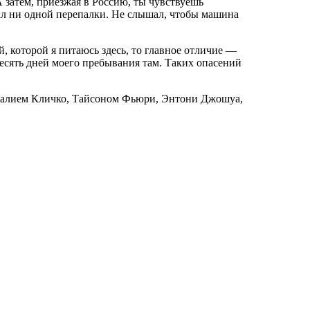
А затем, приезжая в Россию, ты чувствуешь
л ни одной перепалки. Не слышал, чтобы машина
, которой я питаюсь здесь, то главное отличие —
десять дней моего пребывания там. Таких опасений
италием Кличко, Тайсоном Фьюри, Энтони Джошуа,