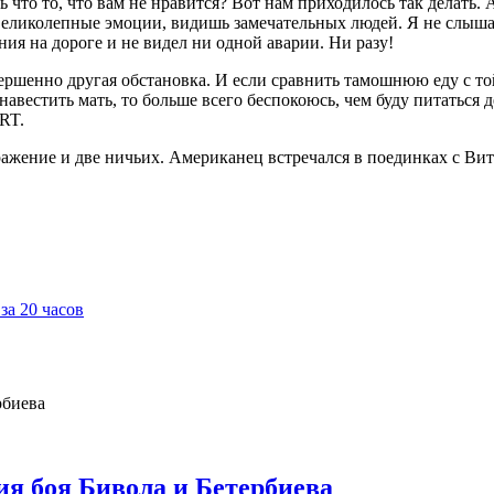
 что то, что вам не нравится? Вот нам приходилось так делать. 
великолепные эмоции, видишь замечательных людей. Я не слыша
ния на дороге и не видел ни одной аварии. Ни разу!
ершенно другая обстановка. И если сравнить тамошнюю еду с той
навестить мать, то больше всего беспокоюсь, чем буду питаться 
RT.
ражение и две ничьих. Американец встречался в поединках с В
за 20 часов
ия боя Бивола и Бетербиева