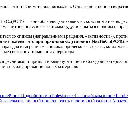
ожила, что такой материал возможен. Однако до сих пор
сверхтв
BaCo(PO4)2 — оно обладает уникальным свойством атомов, расп
в магнитное поле, все его атомы будут вращаться в одном напра
иться
со спином
(направлением вращения, «активности»),
проти
ние показало, что
при правильных условиях Na2BaCo(PO4)2 м
ппарат для измерения магнитокалорического эффекта, когда мат
овые состояния атомов и их переходы.
и расчетами и пришли к выводу, что они наблюдали материал в 
ений и моделирования новых материалов.
частей нет. Подробности о Polestones 01 – китайском клоне Land 
й «автомат», полный привод, очень просторный салон и Amazon