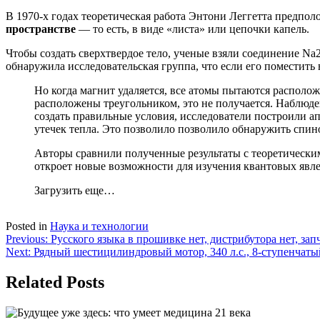
В 1970-х годах теоретическая работа Энтони Леггетта предпол
пространстве
— то есть, в виде «листа» или цепочки капель.
Чтобы создать сверхтвердое тело,
ученые взяли
соединение Na2
обнаружила исследовательская группа, что если его поместить 
Но когда магнит удаляется, все атомы пытаются
располож
расположены треугольником,
это не получается
.
Н
аблюде
создать правильные условия, исследователи построили а
утечек тепла. Это позволило позволило обнаружить спин
Авторы
сравнили полученные результаты с теоретическим
откроет новые возможности для изучения квантовых явл
Загрузить еще…
Posted in
Наука и технологии
Навигация
Previous:
Русского языка в прошивке нет, дистрибутора нет, зап
Next:
Рядный шестицилиндровый мотор, 340 л.с., 8-ступенчаты
по
записям
Related Posts