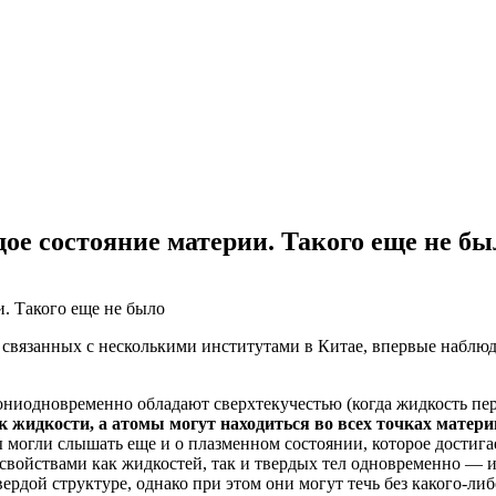
ое состояние материи. Такого еще не бы
связанных с несколькими институтами в Китае, впервые наблюд
он
и
одновременно
облада
ю
т сверхтекучестью (
когда
жидкость
пе
ак жидкости, а атомы могут находиться во всех точках матер
ы могли слышать еще и о плазменном состоянии, которое достига
ь свойствами как жидкостей, так и твердых тел одновременно — 
ердой структуре, однако при этом они могут течь без какого-ли