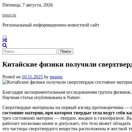
Skip
Пятница, 7 августа, 2026
to
puus.ru
content
Региональный информационно-новостной сайт
Найти:
Китайские физики получили сверхтверд
Posted on
10.11.2025
by
puusru
Благодаря экспериментальным исследованиям группа физиков, 
Научная статья
опубликован
а в
Nature.
Сверх
тв
е
рд
ые материалы
на первый взгляд противоречивы — 
состояние материи, при котором твердые тела ведут себя к
трех состояниях материи — твердое, жидкое и газообразное. В
работает несколько иначе и допускает, что тело может обладат
что частицы сверхтвердого вещества расположены в жесткой тв