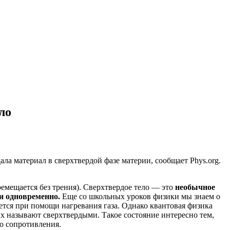
ло
ала материал в сверхтвердой фазе материи,
сообщает Phys.org
.
ремещается
без трения). Сверхтвердое тело — это
необычное
ии одновременно.
Еще со школьных уроков физики мы знаем о
ется при помощи нагревания газа. Однако квантовая физика
их называют сверхтвердыми. Такое состояние интересно тем,
бо сопротивления.