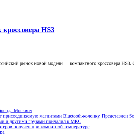
к кроссовера HS3
ссийский рынок новой модели — компактного кроссовера HS3. О
 бренда Москвич
т присоединяемую магнитами Bluetooth-колонку. Представлен S
ми и другими грузами причалил к МКС
теров получен при комнатной температуре
ра