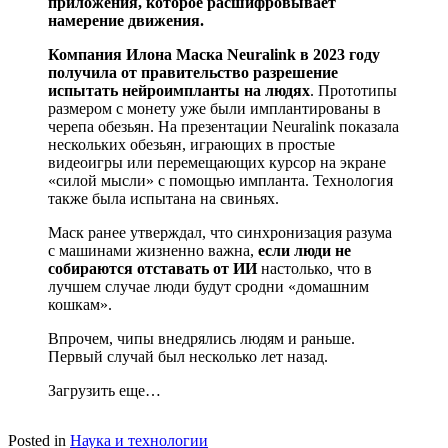
приложения, которое расшифровывает
намерение движения.
Компания Илона Маска Neuralink в 2023 году
получила от правительство разрешение
испытать нейроимпланты на людях
. Прототипы
размером с монету уже были имплантированы в
черепа обезьян. На презентации Neuralink показала
нескольких обезьян, играющих в простые
видеоигры или перемещающих курсор на экране
«силой мысли» с помощью импланта. Технология
также была испытана на свиньях.
Маск ранее утверждал, что синхронизация разума
с машинами жизненно важна,
если люди не
собираются отставать от ИИ
настолько, что в
лучшем случае люди будут сродни «домашним
кошкам».
Впрочем, чипы внедрялись людям и раньше.
Первый случай был несколько лет назад.
Загрузить еще…
Posted in
Наука и технологии