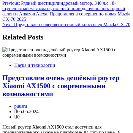
Навигация
Previous:
Рядный шестицилиндровый мотор, 340 л.с., 8-
ступенчатый «автомат», полный привод, очень просторный
по
салон и Amazon Alexa. Представлена совершенно новая Mazda
записям
CX-70 2025
Next:
Представлен совершенно новый кроссовер Mazda CX-70
Related Posts
Наука и технологии
Представлен очень дешёвый роутер
Xiaomi AX1500 с современными
возможностями
puusru
05.05.2024
0
Новый роутер Xiaomi AX1500 стал доступен для
предварительного заказа на платформе JD.com по цене 18