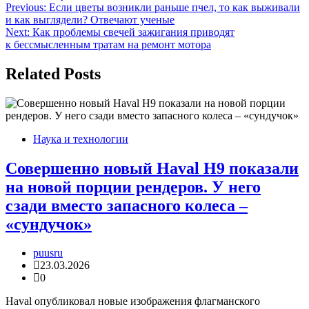
Навигация
Previous:
Если цветы возникли раньше пчел, то как выживали
и как выглядели? Отвечают ученые
по
Next:
Как проблемы свечей зажигания приводят
записям
к бессмысленным тратам на ремонт мотора
Related Posts
Наука и технологии
Совершенно новый Haval H9 показали
на новой порции рендеров. У него
сзади вместо запасного колеса –
«сундучок»
puusru
23.03.2026
0
Haval опубликовал новые изображения флагманского