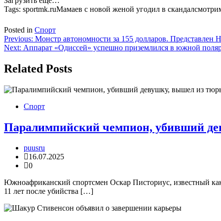
Загрузить еще…
Tags:
sportmk.ruМамаев с новой женой угодил в скандалсмотр
Posted in
Спорт
Навигация
Previous:
Монстр автономности за 155 долларов. Представлен H
Next:
Аппарат «Одиссей» успешно приземлился в южной поля
по
записям
Related Posts
Спорт
Паралимпийский чемпион, убивший де
puusru
16.07.2025
0
Южноафриканский спортсмен Оскар Писториус, известный как “
11 лет после убийства […]