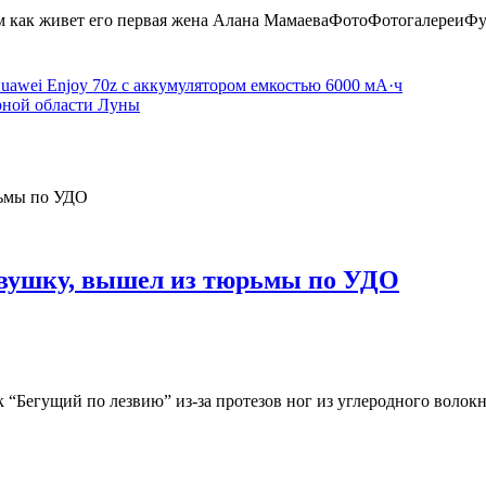
им как живет его первая жена Алана МамаеваФотоФотогалереиФ
uawei Enjoy 70z с аккумулятором емкостью 6000 мА·ч
рной области Луны
вушку, вышел из тюрьмы по УДО
Бегущий по лезвию” из-за протезов ног из углеродного волокна