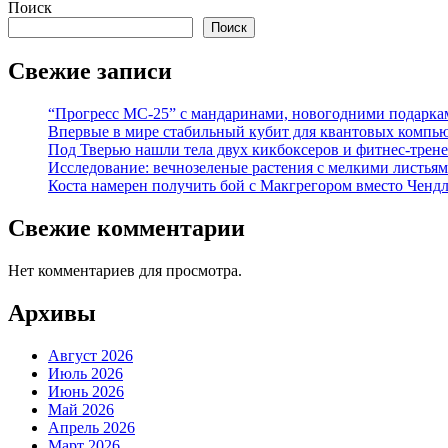
Поиск
Поиск
Свежие записи
“Прогресс МС-25” с мандаринами, новогодними подарка
Впервые в мире стабильный кубит для квантовых компью
Под Тверью нашли тела двух кикбоксеров и фитнес-трене
Исследование: вечнозеленые растения с мелкими листья
Коста намерен получить бой с Макгрегором вместо Ченд
Свежие комментарии
Нет комментариев для просмотра.
Архивы
Август 2026
Июль 2026
Июнь 2026
Май 2026
Апрель 2026
Март 2026