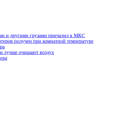
ми и другими грузами причалил к МКС
теров получен при комнатной температуре
ра
ми лучше очищают воздух
лера