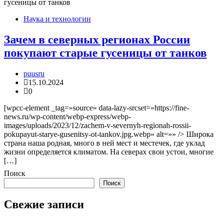
Наука и технологии
Зачем в северных регионах России
покупают старые гусеницы от танков
puusru
15.10.2024
0
[wpcc-element _tag=»source» data-lazy-srcset=»https://fine-
news.ru/wp-content/webp-express/webp-
images/uploads/2023/12/zachem-v-severnyh-regionah-rossii-
pokupayut-starye-gusenitsy-ot-tankov.jpg.webp» alt=»» /> Широка
страна наша родная, много в ней мест и местечек, где уклад
жизни определяется климатом. На северах свои устои, многие
[…]
Поиск
Поиск
Свежие записи