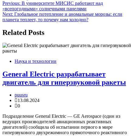
Навигация
Previous:
В университете МИСИС работают над
«всепогодными» солнечными панелями
по
Next:
Глобальное потепление и аномальные морозы: если
записям
планета теплеет, то почему нам холодно?
Related Posts
Наука и технологии
General Electric разрабатывает
двигатель для гиперзвуковой ракеты
puusru
13.08.2024
0
Подразделение General Electric — GE Aerospace (один из
ведущих производителей авиационных реактивных
двигателей) сообщила об испытании первого в мире
гиперзвукового двухрежимного прямоточного реактивного