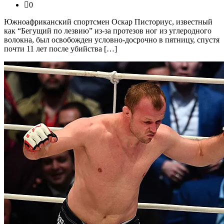
0
Южноафриканский спортсмен Оскар Писториус, известный
как “Бегущий по лезвию” из-за протезов ног из углеродного
волокна, был освобожден условно-досрочно в пятницу, спустя
почти 11 лет после убийства […]