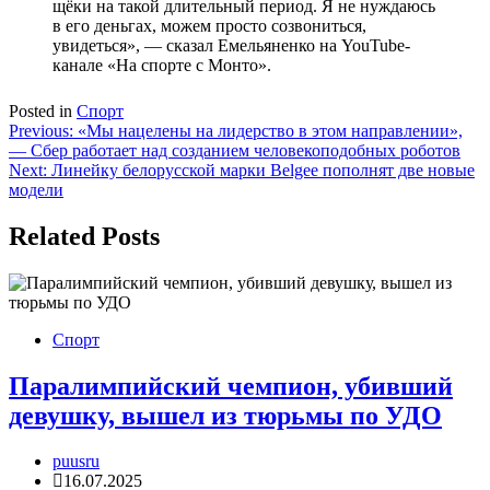
щёки на такой длительный период. Я не нуждаюсь
в его деньгах, можем просто созвониться,
увидеться», — сказал
Емельяненко
на YouTube-
канале «На спорте с Монто».
Posted in
Спорт
Навигация
Previous:
«Мы нацелены на лидерство в этом направлении»,
— Сбер работает над созданием человекоподобных роботов
по
Next:
Линейку белорусской марки Belgee пополнят две новые
записям
модели
Related Posts
Спорт
Паралимпийский чемпион, убивший
девушку, вышел из тюрьмы по УДО
puusru
16.07.2025