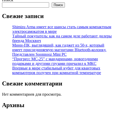
Поиск
Свежие записи
Shimizu Arma имеет все шансы стать самым компактным
электросамокатом в мире
Тайный покупатель: как на самом деле работают дилеры
бренда Москвич
Мини-ПК, выглядящий, как гаджет из 50-х, который
имеет присоединяемую магнитами Bluetooth-колонку.
Представлен Soonnooz Mini PC
“Прогресс МС-25” с мандаринами, новогодними
подарками и другими грузами причалил к МКС
Впервые в мире стабильный кубит для квантовых
компьютеров получен при комнатной температуре
Свежие комментарии
Нет комментариев для просмотра.
Архивы