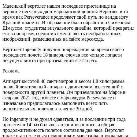
Маленький вертолет нашел последнее пристанище на
вершине песчаных дюн марсианской долины Неретвы, в то
время как Perseverance продолжает свой путь по ландшафту
Красной планеты. Изображение было обработано Симеоном
Шмаусом, студентом визуального дизайна, который превратил
его в панораму, соединив вместе шесть необработанных
изображений, размещенных на сайте марсохода.
Вертолет Ingenuity получил повреждения во время своего
последнего полета 18 января, сломав все четыре лопасти
несущего винта при приземлении в 72-й раз.
Реклама
Аппарат высотой 48 сантиметров и весом 1,8 килограмма –
первый летательный аппарат с двигателем, взлетевший с
поверхности другой планеты. Он приземлился на Марсе в
феврале 2021 года вместе с марсоходом Perseverance и
изначально предполагалось выполнить всего пять
испытательных полетов в течение 30 дней.
Но Ingenuity и не думал сдаваться, и за последние три года
пролетел в 14 раз больше запланированного, а общая
продолжительность полетов составила два часа. Вертолет
также стал полезным помощником марсохода, прокладывая