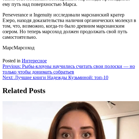
ему путь над поверхностью Марса.
Perseverance и Ingenuity исследовали марсианский кратер
Езеро, находя доказательства наличия органических молекул в
том, что, возможно, когда-то было древним марсианским
озером. Но теперь марсоход должен продолжать свой путь
самостоятельно.
МарсМарсоход
Posted in
Интересное
Навигация
Previous:
Рыбы-клоуны научились считать свои полоски — но
только чтобы донимать собратьев
по
Next:
Лучшие книги Надежды Кузьминой: топ-10
записям
Related Posts