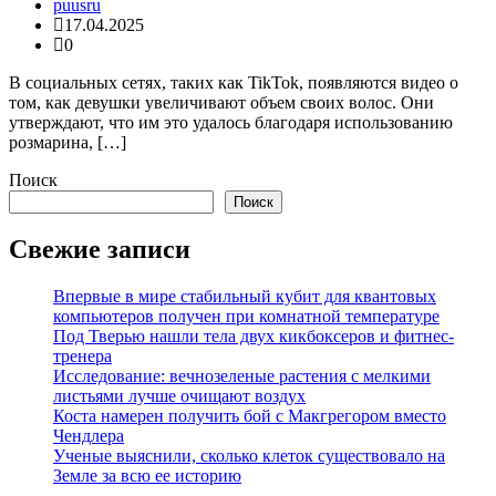
puusru
17.04.2025
0
В социальных сетях, таких как TikTok, появляются видео о
том, как девушки увеличивают объем своих волос. Они
утверждают, что им это удалось благодаря использованию
розмарина, […]
Поиск
Поиск
Свежие записи
Впервые в мире стабильный кубит для квантовых
компьютеров получен при комнатной температуре
Под Тверью нашли тела двух кикбоксеров и фитнес-
тренера
Исследование: вечнозеленые растения с мелкими
листьями лучше очищают воздух
Коста намерен получить бой с Макгрегором вместо
Чендлера
Ученые выяснили, сколько клеток существовало на
Земле за всю ее историю