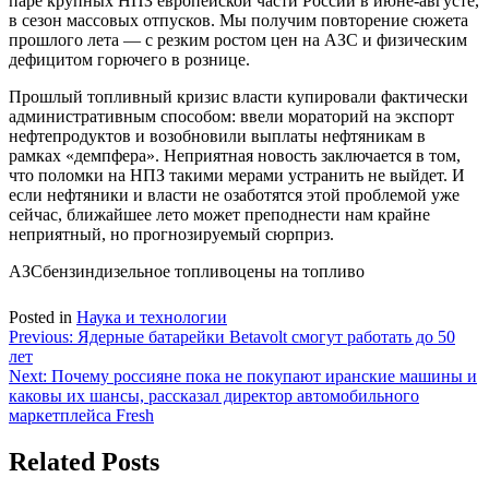
паре крупных НПЗ европейской части России в июне-августе,
в сезон массовых отпусков. Мы получим повторение сюжета
прошлого лета — с резким ростом цен на АЗС и физическим
дефицитом горючего в рознице.
Прошлый топливный кризис власти купировали фактически
административным способом: ввели мораторий на экспорт
нефтепродуктов и возобновили выплаты нефтяникам в
рамках «демпфера». Неприятная новость заключается в том,
что поломки на НПЗ такими мерами устранить не выйдет. И
если нефтяники и власти не озаботятся этой проблемой уже
сейчас, ближайшее лето может преподнести нам крайне
неприятный, но прогнозируемый сюрприз.
АЗСбензиндизельное топливоцены на топливо
Posted in
Наука и технологии
Навигация
Previous:
Ядерные батарейки Betavolt смогут работать до 50
лет
по
Next:
Почему россияне пока не покупают иранские машины и
записям
каковы их шансы, рассказал директор автомобильного
маркетплейса Fresh
Related Posts