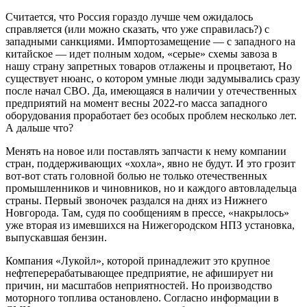
Считается, что Россия гораздо лучше чем ожидалось
справляется (или можно сказать, что уже справилась?) с
западными санкциями. Импортозамещение — с западного на
китайское — идет полным ходом, «серые» схемы завоза в
нашу страну запретных товаров отлажены и процветают, Но
существует нюанс, о котором умные люди задумывались сразу
после начал СВО. Да, имеющаяся в наличии у отечественных
предприятий на момент весны 2022-го масса западного
оборудования проработает без особых проблем несколько лет.
А дальше что?
Менять на новое или поставлять запчасти к нему компании
стран, поддерживающих «хохла», явно не будут. И это грозит
вот-вот стать головной болью не только отечественных
промышленников и чиновников, но и каждого автовладельца
страны. Первый звоночек раздался на днях из Нижнего
Новгорода. Там, судя по сообщениям в прессе, «накрылось»
уже вторая из имевшихся на Нижегородском НПЗ установка,
выпускавшая бензин.
Компания «Лукойл», которой принадлежит это крупное
нефтеперерабатывающее предприятие, не афиширует ни
причин, ни масштабов неприятностей. Но производство
моторного топлива остановлено. Согласно информации в