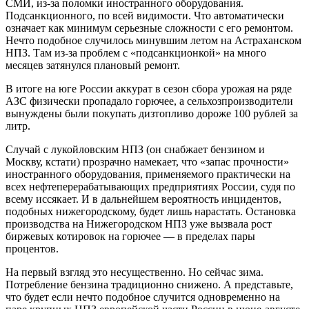
СМИ, из-за поломки иностранного оборудования.
Подсанкционного, по всей видимости. Что автоматически
означает как минимум серьезные сложности с его ремонтом.
Нечто подобное случилось минувшим летом на Астраханском
НПЗ. Там из-за проблем с «подсанкционкой» на много
месяцев затянулся плановый ремонт.
В итоге на юге России аккурат в сезон сбора урожая на ряде
АЗС физически пропадало горючее, а сельхозпроизводители
вынуждены были покупать дизтопливо дороже 100 рублей за
литр.
Случай с лукойловским НПЗ (он снабжает бензином и
Москву, кстати) прозрачно намекает, что «запас прочности»
иностранного оборудования, применяемого практически на
всех нефтеперерабатывающих предприятиях России, судя по
всему иссякает. И в дальнейшем вероятность инцидентов,
подобных нижегородскому, будет лишь нарастать. Остановка
производства на Нижегородском НПЗ уже вызвала рост
биржевых котировок на горючее — в пределах пары
процентов.
На первый взгляд это несущественно. Но сейчас зима.
Потребление бензина традиционно снижено. А представьте,
что будет если нечто подобное случится одновременно на