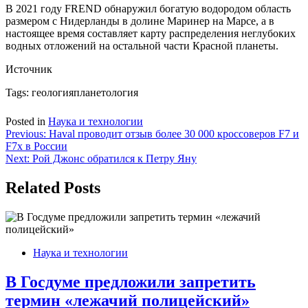
В 2021 году FREND обнаружил богатую водородом область
размером с Нидерланды в долине Маринер на Марсе, а в
настоящее время составляет карту распределения неглубоких
водных отложений на остальной части Красной планеты.
Источник
Tags:
геологияпланетология
Posted in
Наука и технологии
Навигация
Previous:
Haval проводит отзыв более 30 000 кроссоверов F7 и
F7x в России
по
Next:
Рой Джонс обратился к Петру Яну
записям
Related Posts
Наука и технологии
В Госдуме предложили запретить
термин «лежачий полицейский»