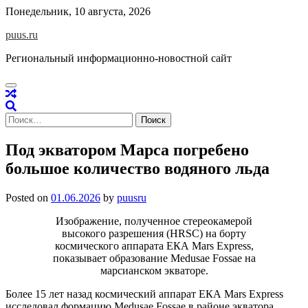
Skip
Понедельник, 10 августа, 2026
to
puus.ru
content
Региональный информационно-новостной сайт
Найти:
Под экватором Марса погребено
большое количество водяного льда
Posted on
01.06.2026
by
puusru
Изображение, полученное стереокамерой
высокого разрешения (HRSC) на борту
космического аппарата ЕКА Mars Express,
показывает образование Medusae Fossae на
марсианском экваторе.
Более 15 лет назад космический аппарат ЕКА Mars Express
исследовал формацию Medusae Fossae в районе экватора