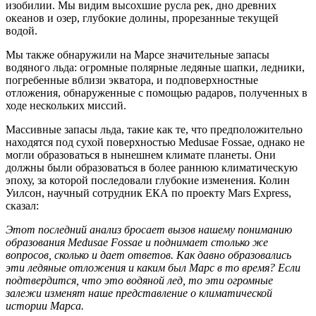
изобилии. Мы видим высохшие русла рек, дно древних
океанов и озер, глубокие долины, прорезанные текущей
водой.
Мы также обнаружили на Марсе значительные запасы
водяного льда: огромные полярные ледяные шапки, ледники,
погребенные вблизи экватора, и подповерхностные
отложения, обнаруженные с помощью радаров, полученных в
ходе нескольких миссий.
Массивные запасы льда, такие как те, что предположительно
находятся под сухой поверхностью Medusae Fossae, однако не
могли образоваться в нынешнем климате планеты. Они
должны были образоваться в более раннюю климатическую
эпоху, за которой последовали глубокие изменения. Колин
Уилсон, научный сотрудник ЕКА по проекту Mars Express,
сказал:
Этот последний анализ бросает вызов нашему пониманию
образования Medusae Fossae и поднимает столько же
вопросов, сколько и дает ответов. Как давно образовались
эти ледяные отложения и каким был Марс в то время? Если
подтвердится, что это водяной лед, то эти огромные
залежи изменят наше представление о климатической
истории Марса.