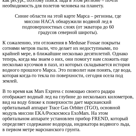
как ресурс, поэтому поиск льда в этом регионе – почти
необходимость для полетов человека на планету.
Синие области на этой карте Марса – регионы, где
миссии НАСА обнаружили водяной лед в
подповерхностных слоях (от экватора до 60
градусов северной широты).
К сожалению, эти отложения в Medusae Fossae покрыты
сотнями метров пыли, что делает их недоступными, по
крайней мере, в ближайшие несколько десятилетий. Однако
теперь, когда мы знаем о них, они помогут нам сложить еще
несколько кусочков в пазл, из которых складывается история
водного прошлого Марса. Это позволит нам понять, где вода,
которая когда-то текла по поверхности, сегодня осела под
землей.
В то время как Mars Express с помощью своего радара
отображает водный лед на глубине до нескольких километров,
вид на воду ближе к поверхности дает марсианский
орбитальный аппарат Trace Gas Orbiter (TGO), основной
модуль миссии ЕКА/Роскосмоса ExoMars. На этом
орбитальном аппарате установлен прибор FREND, который
определяет содержание водорода, индикатора водяного льда,
в первом метре марсианского грунта.