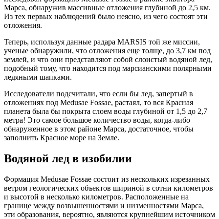
Марса, обнаружив массивные отложения глубиной до 2,5 км.
Из тех первых наблюдений было неясно, из чего состоят эти
отложения.
Теперь, используя данные радара MARSIS той же миссии,
ученые обнаружили, что отложения еще толще, до 3,7 км под
землей, и что они представляют собой слоистый водяной лед,
подобный тому, что находится под марсианскими полярными
ледяными шапками.
Исследователи подсчитали, что если бы лед, запертый в
отложениях под Medusae Fossae, растаял, то вся Красная
планета была бы покрыта слоем воды глубиной от 1,5 до 2,7
метра! Это самое большое количество воды, когда-либо
обнаруженное в этом районе Марса, достаточное, чтобы
заполнить Красное море на Земле.
Водяной лед в изобилии
Формация Medusae Fossae состоит из нескольких изрезанных
ветром геологических объектов шириной в сотни километров
и высотой в несколько километров. Расположенные на
границе между возвышенностями и низменностями Марса,
эти образования, вероятно, являются крупнейшим источником