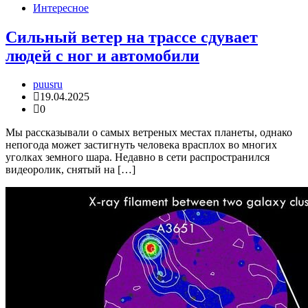
Интересное
Сильный ветер на трассе сдувает
людей с ног и автомобили
puusru
19.04.2025
0
Мы рассказывали о самых ветреных местах планеты, однако
непогода может застигнуть человека врасплох во многих
уголках земного шара. Недавно в сети распространился
видеоролик, снятый на […]