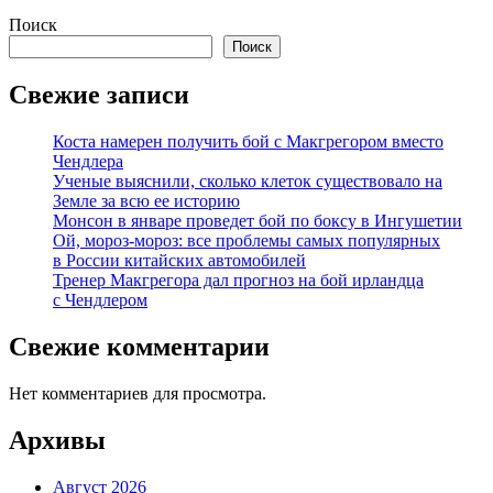
Поиск
Поиск
Свежие записи
Коста намерен получить бой с Макгрегором вместо
Чендлера
Ученые выяснили, сколько клеток существовало на
Земле за всю ее историю
Монсон в январе проведет бой по боксу в Ингушетии
Ой, мороз-мороз: все проблемы самых популярных
в России китайских автомобилей
Тренер Макгрегора дал прогноз на бой ирландца
с Чендлером
Свежие комментарии
Нет комментариев для просмотра.
Архивы
Август 2026