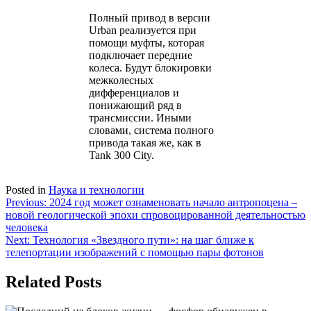
Полный привод в версии
Urban реализуется при
помощи муфты, которая
подключает передние
колеса. Будут блокировки
межколесных
дифференциалов и
понижающий ряд в
трансмиссии. Иными
словами, система полного
привода такая же, как в
Tank 300 City.
Posted in
Наука и технологии
Навигация
Previous:
2024 год может ознаменовать начало антропоцена –
новой геологической эпохи спровоцированной деятельностью
по
человека
записям
Next:
Технология «Звездного пути»: на шаг ближе к
телепортации изображений с помощью пары фотонов
Related Posts