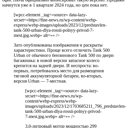
начнутся уже в 1 квартале 2024 года, но цен пока нет.
[wpcc-element _tag=»source» data-lazy-
srcset=»https://fine-news.ru/wp-content/webp-
express/webp-images/uploads/2023/12/predstavlen-
tank-500-urban-dlya-rossii-polnyy-privod-7-
mest.jpg.webp» alt=»» />
Зато опубликованы изображения и раскрыты
характеристики. Проще всего отличить Tank 500
Urban от обычного бензинового Tank 500 по двери
багажника: в новой версии запасное колесо
крепится на задней двери. И неспроста: во-
первых, потребовалось место для размещения
тяговой аккумуляторной батареи, во-вторых,
версия Urban — 7-местная.
[wpcc-element _tag=»source» data-lazy-
srcset=»https://fine-news.ru/wp-
content/webp-express/webp-
images/uploads/2023/12/1703685211_796_predstavlen-
tank-500-urban-dlya-rossii-polnyy-privod-
7-mest.jpg.webp» alt=»» />
3,0-литровый мотор мощностью 299