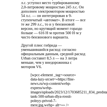
л.с. уступил место турбированному
2,0-литровому мощностью 245 л.с. Он
дополнен электромотором мощностью
54 л.с. — он интегрирован в 9-
ступенчатый «автомат». В итоге — все
те же 299 л.с., то и у бензиновой
версии, но крутящий момент гораздо
больше — 616 Н·м против 500 Н·м у
чисто бензинового варианта.
Другой плюс гибрида —
уменьшившийся расход: согласно
официальным данным, средний расход
Urban составит 8,5 л — на 3 литра
меньше, чем у внедорожника с
мотором V6.
[wpcc-element _tag=»source»
data-lazy-srcset=»https://fine-
news.ru/wp-content/webp-
express/webp-
images/uploads/2023/12/1703685211_834_predsta
tank-500-urban-dlya-rossii-
polnyy-privod-7-
mest.jpg.webp» alt=»» />