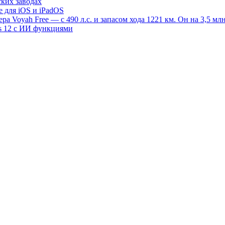
ских заводах
e для iOS и iPadOS
 Voyah Free — с 490 л.с. и запасом хода 1221 км. Он на 3,5 млн
s 12 с ИИ функциями