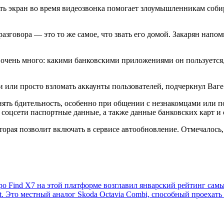
ь экран во время видеозвонка помогает злоумышленникам собир
азговора — это то же самое, что звать его домой. Закарян напом
е очень много: какими банковскими приложениями он пользуется,
или просто взломать аккаунты пользователей, подчеркнул Ваге
ранять бдительность, особенно при общении с незнакомцами или
соцсети паспортные данные, а также данные банковских карт и 
торая позволит включать в сервисе автообновление. Отмечалось
Oppo Find X7 на этой платформе возглавил январский рейтинг с
t. Это местный аналог Skoda Octavia Combi, способный проехать 