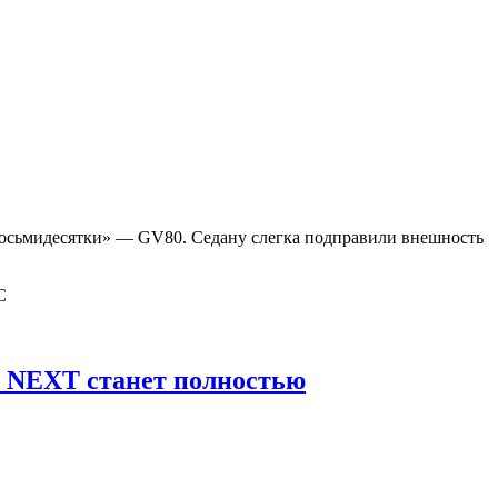
восьмидесятки» — GV80. Седану слегка подправили внешность
S NEXT станет полностью