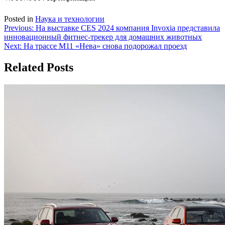
Posted in
Наука и технологии
Навигация
Previous:
На выставке CES 2024 компания Invoxia представила
инновационный фитнес-трекер для домашних животных
по
Next:
На трассе М11 «Нева» снова подорожал проезд
записям
Related Posts