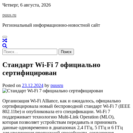
Skip
Четверг, 6 августа, 2026
to
puus.ru
content
Региональный информационно-новостной сайт
Найти:
Стандарт Wi-Fi 7 официально
сертифицирован
Posted on
23.12.2024
by
puusru
Организация Wi-Fi Alliance, как и ожидалось, официально
сертифицировала новый беспроводной стандарт Wi-Fi 7 (IEEE
802.11be) и опубликовала его спецификации. Wi-Fi 7
поддерживает технологию Multi-Link Operation (MLO),
которая позволяет устройствам передавать и принимать
данные одновременно в диапазонах 2,4 ГГц, 5 ГГц и 6 ГГц
для увеличения пропускной способности, сокращения