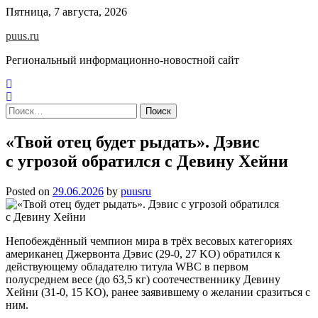
Skip
Пятница, 7 августа, 2026
to
puus.ru
content
Региональный информационно-новостной сайт
Найти:
«Твой отец будет рыдать». Дэвис
с угрозой обратился с Девину Хейни
Posted on
29.06.2026
by
puusru
Непобеждённый чемпион мира в трёх весовых категориях
американец Джервонта Дэвис (29-0, 27 KO) обратился к
действующему обладателю титула WBC в первом
полусреднем весе (до 63,5 кг) соотечественнику Девину
Хейни (31-0, 15 KO), ранее заявившему о желании сразиться с
ним.