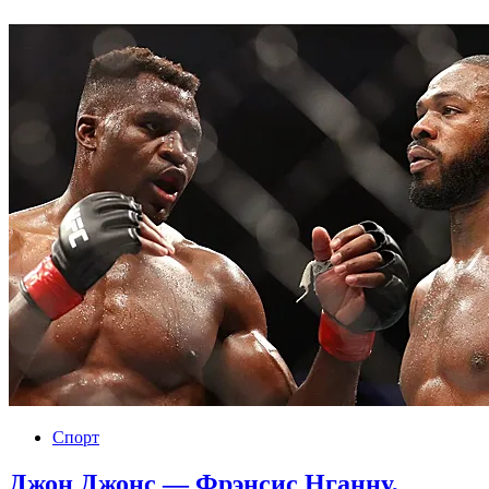
Спорт
Джон Джонс — Фрэнсис Нганну,