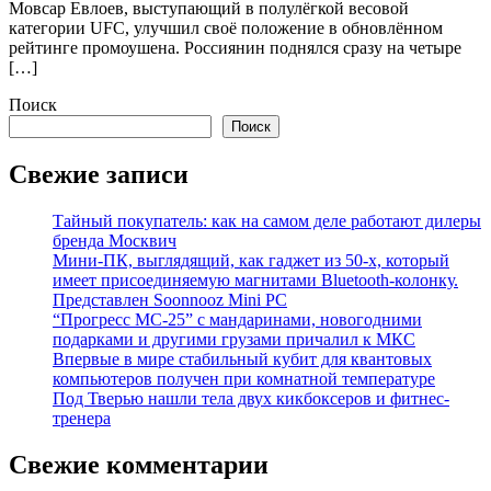
Мовсар Евлоев, выступающий в полулёгкой весовой
категории UFC, улучшил своё положение в обновлённом
рейтинге промоушена. Россиянин поднялся сразу на четыре
[…]
Поиск
Поиск
Свежие записи
Тайный покупатель: как на самом деле работают дилеры
бренда Москвич
Мини-ПК, выглядящий, как гаджет из 50-х, который
имеет присоединяемую магнитами Bluetooth-колонку.
Представлен Soonnooz Mini PC
“Прогресс МС-25” с мандаринами, новогодними
подарками и другими грузами причалил к МКС
Впервые в мире стабильный кубит для квантовых
компьютеров получен при комнатной температуре
Под Тверью нашли тела двух кикбоксеров и фитнес-
тренера
Свежие комментарии