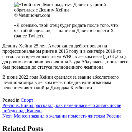
© Чемпионат.com
«Я обещаю, твой отец будет рыдать после того, что
я с тобой сделаю», — написал Дэвис в соцсети X
(ранее Twitter).
Девину Хейни 25 лет. Американец дебютировал на
профессиональном ринге в 2015 году и в сентябре 2019-го
сразился за временный титул WBC в лёгком весе (до 61,2 кг),
досрочно остановив россиянина Заура Абдуллаева, после чего
был повышен до статуса полноценного чемпиона.
В июне 2022 года Хейни сразился за звание абсолютного
чемпиона мира в лёгком весе, победив единогласным
решением австралийца Джорджа Камбососа.
Posted in
Спорт
Навигация
Previous:
Бивол рассказал, как изменилась его жизнь после
победы над Канело
по
Next:
Монсон заявил о желании помогать жителям России
записям
Related Posts