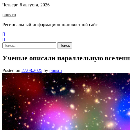
Skip
Четверг, 6 августа, 2026
to
puus.ru
content
Региональный информационно-новостной сайт
Найти:
Ученые описали параллельную вселенну
Posted on
27.08.2025
by
puusru