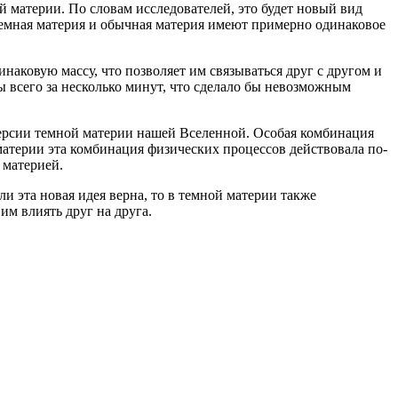
й материи. По словам исследователей, это будет новый вид
емная материя и обычная материя имеют примерно одинаковое
наковую массу, что позволяет им связываться друг с другом и
 всего за несколько минут, что сделало бы невозможным
версии темной материи нашей Вселенной. Особая комбинация
 материи эта комбинация физических процессов действовала по-
 материей.
и эта новая идея верна, то в темной материи также
м влиять друг на друга.