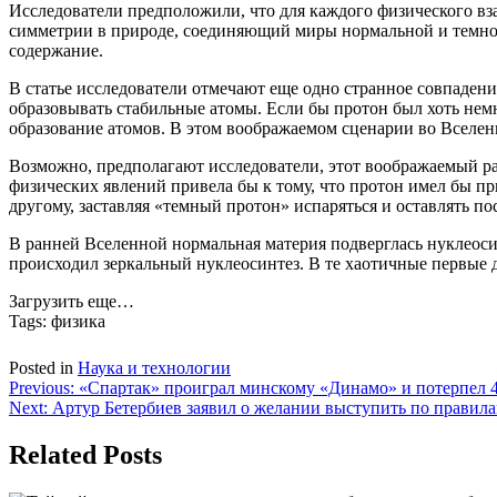
Исследователи предположили, что для каждого физического вза
симметрии в природе, соединяющий миры нормальной и темной
содержание.
В статье исследователи отмечают еще одно странное совпадени
образовывать стабильные атомы. Если бы протон был хоть нем
образование атомов. В этом воображаемом сценарии во Вселен
Возможно, предполагают исследователи, этот воображаемый р
физических явлений привела бы к тому, что протон имел бы пр
другому, заставляя «темный протон» испаряться и оставлять по
В ранней Вселенной нормальная материя подверглась нуклеосинт
происходил зеркальный нуклеосинтез. В те хаотичные первые 
Загрузить еще…
Tags:
физика
Posted in
Наука и технологии
Навигация
Previous:
«Спартак» проиграл минскому «Динамо» и потерпел 4
Next:
Артур Бетербиев заявил о желании выступить по прави
по
записям
Related Posts