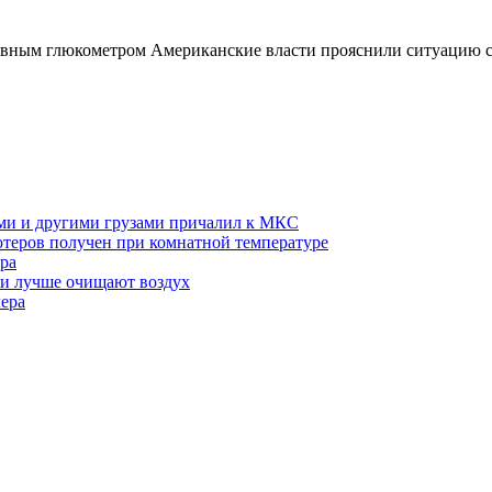
зивным глюкометром Американские власти прояснили ситуацию с
ми и другими грузами причалил к МКС
теров получен при комнатной температуре
ра
ми лучше очищают воздух
лера