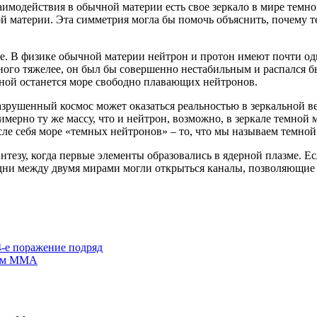
имодействия в обычной материи есть свое зеркало в мире темно
 материи. Эта симметрия могла бы помочь объяснить, почему т
е. В физике обычной материи нейтрон и протон имеют почти оди
ного тяжелее, он был бы совершенно нестабильным и распался бы
ной останется море свободно плавающих нейтронов.
азрушенный космос может оказаться реальностью в зеркальной 
имерно ту же массу, что и нейтрон, возможно, в зеркале темной
сле себя море «темных нейтронов» – то, что мы называем темной
езу, когда первые элементы образовались в ядерной плазме. Есл
дни между двумя мирами могли открыться каналы, позволяющие и
-е поражение подряд
лам MMA