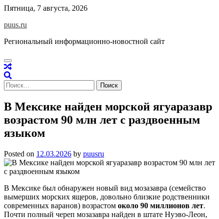
Skip
Пятница, 7 августа, 2026
to
puus.ru
content
Региональный информационно-новостной сайт
Найти:
В Мексике найден морской ягуаразавр
возрастом 90 млн лет с раздвоенным
языком
Posted on
12.03.2026
by
puusru
В Мексике был обнаружен новый вид мозазавра
(
семейство
вымерших морских ящеров,
д
овольно близкие родственники
современных варанов
)
возраст
ом
около 90 миллионов лет
.
Почти полный череп мозазавра найден в штате Нуэво-Леон,