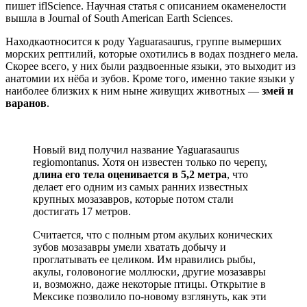
пишет ifl
S
cience
.
Научная статья с описанием окаменелости
вышла в Journal of South American Earth Sciences.
Находка
относится
к роду Yaguarasaurus, группе вымерших
морских рептилий, которые охотились в водах позднего мела.
Скорее всего
, у них были раздвоенные языки,
это выходит
из
анатомии их н
ё
ба и зубов.
Кроме того, именно такие языки у
наиболее близких к ним ныне живущих животных
—
змей
и
варан
ов
.
Новый вид получил название Yaguarasaurus
regiomontanus. Хотя он известен только по черепу,
длина его
тела
оценивается в 5,2 метра
, что
делает его одним из самых ранних известных
крупных мозазавров, которые потом стали
достигать 17 метров.
Считается, что с полным ртом акульих конических
зубов мозазавры умели хватать добычу и
проглатывать ее целиком. Им нравились рыбы,
акулы, головоногие моллюски, другие мозазавры
и, возможно, даже некоторые птицы.
О
ткрытие в
Мексике позволило по-новому
взглянуть,
как эти