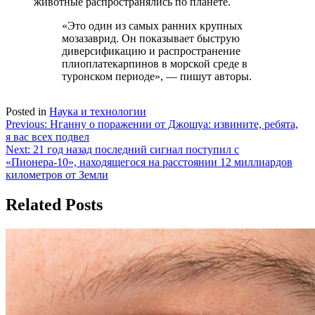
животные распространялись
по планете
.
«Это один из самых ранних крупных
мозазаврид.
О
н
показывает
быструю
диверсификацию и распространение
плиоплатекарпинов в морской с
реде
в
туронском периоде», — пишут авторы.
Posted in
Наука и технологии
Навигация
Previous:
Нганну о поражении от Джошуа: извините, ребята,
я вас всех подвел
по
Next:
21 год назад последний сигнал поступил с
записям
«Пионера-10», находящегося на расстоянии 12 миллиардов
километров от Земли
Related Posts