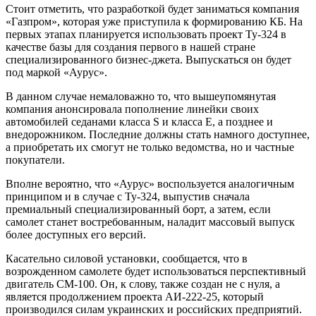
Стоит отметить, что разработкой будет заниматься компания
«Газпром», которая уже приступила к формированию КБ. На
первых этапах планируется использовать проект Ту-324 в
качестве базы для создания первого в нашей стране
специализированного бизнес-джета. Выпускаться он будет
под маркой «Аурус».
В данном случае немаловажно то, что вышеупомянутая
компания анонсировала пополнение линейки своих
автомобилей седанами класса S и класса E, а позднее и
внедорожником. Последние должны стать намного доступнее,
а приобретать их смогут не только ведомства, но и частные
покупатели.
Вполне вероятно, что «Аурус» воспользуется аналогичным
принципом и в случае с Ту-324, выпустив сначала
премиальный специализированный борт, а затем, если
самолет станет востребованным, наладит массовый выпуск
более доступных его версий.
Касательно силовой установки, сообщается, что в
возрожденном самолете будет использоваться перспективный
двигатель СМ-100. Он, к слову, также создан не с нуля, а
является продолжением проекта АИ-222-25, который
производился силам украинских и российских предприятий.