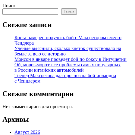
Поиск
Поиск
Свежие записи
Коста намерен получить бой с Макгрегором вместо
Чендлера
Ученые выяснили, сколько клеток существовало на
Земле за всю ее историю
Монсон в январе проведет бой по боксу в Ингушетии
Ой, мороз-мороз: все проблемы самых популярных
в России китайских автомобилей
Тренер Макгрегора дал прогноз на бой ирландца
с Чендлером
Свежие комментарии
Нет комментариев для просмотра.
Архивы
Август 2026