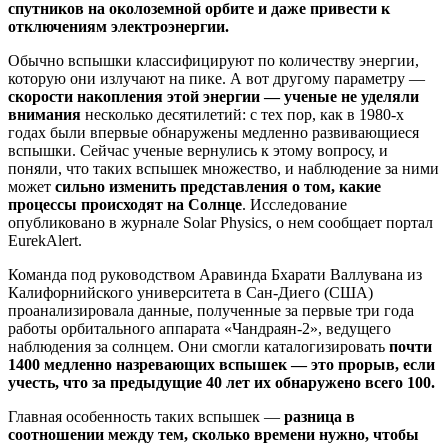
спутников на околоземной орбите и даже привести к
отключениям электроэнергии.
Обычно вспышки классифицируют по количеству энергии,
которую они излучают на пике. А вот другому параметру —
скорости накопления этой энергии — ученые не уделяли
внимания
несколько десятилетий: с тех пор, как в 1980-х
годах были впервые обнаружены медленно развивающиеся
вспышки. Сейчас ученые вернулись к этому вопросу, и
поняли, что таких вспышек множество, и наблюдение за ними
может
сильно изменить представления о том, какие
процессы происходят на Солнце
. Исследование
опубликовано в журнале Solar Physics, о нем сообщает портал
EurekAlert.
Команда под руководством Аравинда Бхарати Валлувана из
Калифорнийского университета в Сан-Диего (США)
проанализировала данные, полученные за первые три года
работы орбитального аппарата «Чандраян-2», ведущего
наблюдения за солнцем. Они смогли каталогизировать
почти
1400 медленно назревающих вспышек — это прорыв, если
учесть, что за предыдущие 40 лет их обнаружено всего 100.
Главная особенность таких вспышек —
разница в
соотношении между тем, сколько времени нужно, чтобы