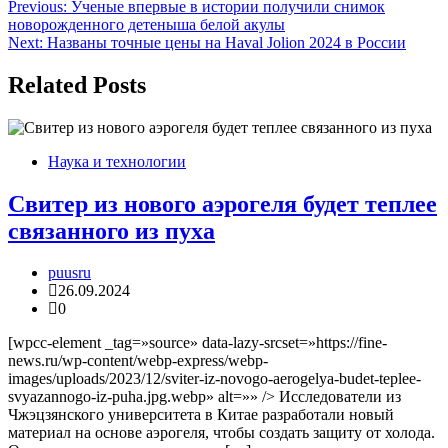
Навигация
Previous:
Ученые впервые в истории получили снимок
новорожденного детеныша белой акулы
по
Next:
Названы точные цены на Haval Jolion 2024 в России
записям
Related Posts
Наука и технологии
Свитер из нового аэрогеля будет теплее
связанного из пуха
puusru
26.09.2024
0
[wpcc-element _tag=»source» data-lazy-srcset=»https://fine-
news.ru/wp-content/webp-express/webp-
images/uploads/2023/12/sviter-iz-novogo-aerogelya-budet-teplee-
svyazannogo-iz-puha.jpg.webp» alt=»» /> Исследователи из
Чжэцзянского университета в Китае разработали новый
материал на основе аэрогеля, чтобы создать защиту от холода.