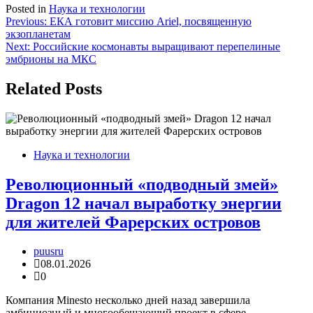
Posted in
Наука и технологии
Навигация
Previous:
ЕКА готовит миссию Ariel, посвященную
экзопланетам
по
Next:
Российские космонавты выращивают перепелиные
записям
эмбрионы на МКС
Related Posts
Наука и технологии
Революционный «подводный змей»
Dragon 12 начал выработку энергии
для жителей Фарерских островов
puusru
08.01.2026
0
Компания Minesto несколько дней назад завершила
амбициозный и многообещающий проект в сфере