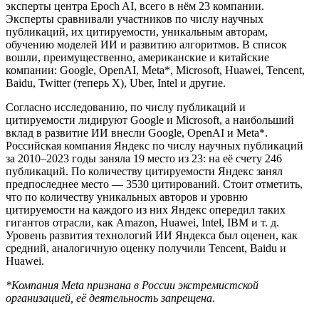
эксперты центра Epoch AI, всего в нём 23 компании.
Эксперты сравнивали участников по числу научных
публикаций, их цитируемости, уникальным авторам,
обучению моделей ИИ и развитию алгоритмов. В список
вошли, преимущественно, американские и китайские
компании: Google, OpenAI, Meta*, Microsoft, Huawei, Tencent,
Baidu, Twitter (теперь X), Uber, Intel и другие.
Согласно исследованию, по числу публикаций и
цитируемости лидируют Google и Microsoft, а наибольший
вклад в развитие ИИ внесли Google, OpenAI и Meta*.
Российская компания Яндекс по числу научных публикаций
за 2010–2023 годы заняла 19 место из 23: на её счету 246
публикаций. По количеству цитируемости Яндекс занял
предпоследнее место — 3530 цитирований. Стоит отметить,
что по количеству уникальных авторов и уровню
цитируемости на каждого из них Яндекс опередил таких
гигантов отрасли, как Amazon, Huawei, Intel, IBM и т. д.
Уровень развития технологий ИИ Яндекса был оценен, как
средний, аналогичную оценку получили Tencent, Baidu и
Huawei.
*Компания Meta признана в России экстремистской
организацией, её деятельность запрещена.