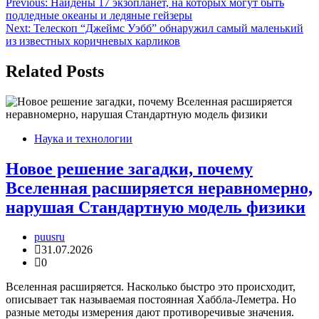
Навигация
Previous:
Найдены 17 экзопланет, на которых могут быть
подледные океаны и ледяные гейзеры
по
Next:
Телескоп “Джеймс Уэбб” обнаружил самый маленький
записям
из известных коричневых карликов
Related Posts
Наука и технологии
Новое решение загадки, почему
Вселенная расширяется неравномерно,
нарушая Стандартную модель физики
puusru
31.07.2026
0
Вселенная расширяется. Насколько быстро это происходит,
описывает так называемая постоянная Хаббла-Леметра. Но
разные методы измерения дают противоречивые значения.