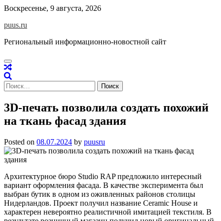
Skip
Воскресенье, 9 августа, 2026
to
puus.ru
content
Региональный информационно-новостной сайт
Найти:
3D-печать позволила создать похожий
на ткань фасад здания
Posted on
08.07.2024
by
puusru
Архитектурное бюро Studio RAP предложило интересный
вариант оформления фасада. В качестве эксперимента был
выбран бутик в одном из оживленных районов столицы
Нидерландов. Проект получил название Ceramic House и
характерен невероятно реалистичной имитацией текстиля. В
результате розничный магазин получил новый оригинальный