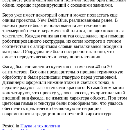
облик, хорошо гармонирующий с соседними зданиями.
Бюро уже имеет некоторый опыт и может похвастать еще
одним проектом, New Delft Blue, реализованным ранее. В
новом проекте была использована та же технология
трехмерной печати керамической плитки, но вдохновленная
текстилем. Каждая глиняная плитка создавалась при помощи
роботизированного экструдера, из сопла которого в точном
соответствии с алгоритмом слоями выталкивался исходный
материал. Оборудование было настроено так точно, что
смогло передать легкость и воздушность «ткани».
Фасад был составлен из кусочков с размерами 40 на 20
сантиметров. Все они предварительно прошли термическую
обработку и были расписаны глазурью перед установкой.
Дизайнеры оформили нижние этажи в светлых тонах, а
верхние радуют глаз оттенками красного. В самой компании
констатируют, что проекту удалось воссоздать оригинальный
внешний вид фасада, не изменив характера объекта. При этом
цветовая гамма и текстура были подобраны так, что удалось
обеспечить практически бесшовную интеграцию
современного и традиционного течений в архитектуре.
Posted in
Наука и технологии