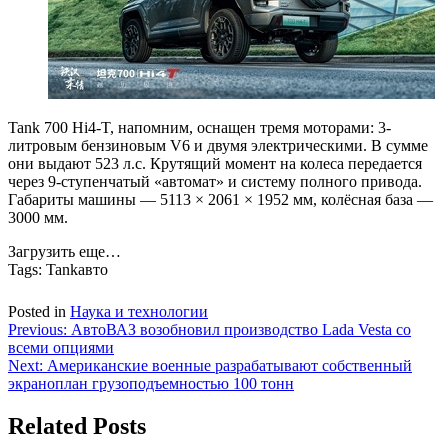
Tank 700 Hi4-T, напомним, оснащен тремя моторами: 3-
литровым бензиновым V6 и двумя электрическими. В сумме
они выдают 523 л.с. Крутящий момент на колеса передается
через 9-ступенчатый «автомат» и систему полного привода.
Габариты машины — 5113 × 2061 × 1952 мм, колёсная база —
3000 мм.
Загрузить еще…
Tags:
Tankавто
Posted in
Наука и технологии
Навигация
Previous:
АвтоВАЗ возобновил производство Lada Vesta со
всеми опциями
по
Next:
Американские военные разрабатывают собственный
записям
экраноплан грузоподъемностью 100 тонн
Related Posts