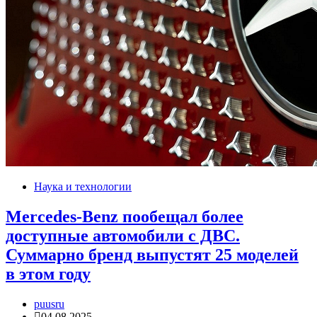
Наука и технологии
Mercedes-Benz пообещал более
доступные автомобили с ДВС.
Суммарно бренд выпустят 25 моделей
в этом году
puusru
04.08.2025