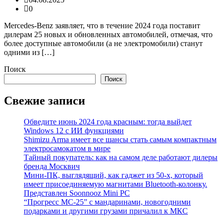
0
Mercedes-Benz заявляет, что в течение 2024 года поставит
дилерам 25 новых и обновленных автомобилей, отмечая, что
более доступные автомобили (а не электромобили) станут
одними из […]
Поиск
Поиск
Свежие записи
Обведите июнь 2024 года красным: тогда выйдет
Windows 12 с ИИ функциями
Shimizu Arma имеет все шансы стать самым компактным
электросамокатом в мире
Тайный покупатель: как на самом деле работают дилеры
бренда Москвич
Мини-ПК, выглядящий, как гаджет из 50-х, который
имеет присоединяемую магнитами Bluetooth-колонку.
Представлен Soonnooz Mini PC
“Прогресс МС-25” с мандаринами, новогодними
подарками и другими грузами причалил к МКС