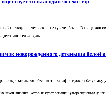
существует только один экземпляр
жно быть творение человека, а не кусочек Земли. В конце концо
нимок новорожденного детеныша белой 
мера исследовательского беспилотника зафиксировала белую аку