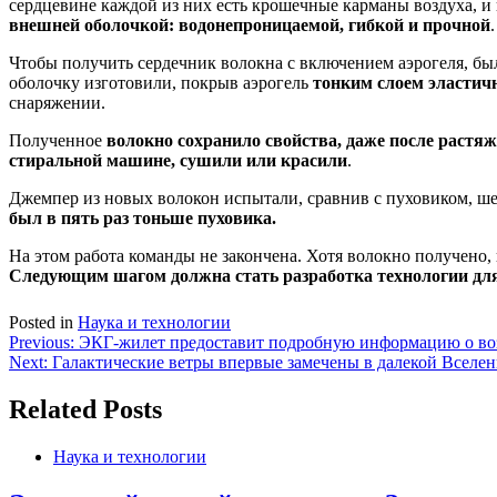
сердцевине каждой из них есть крошечные карманы воздуха, и
внешней оболочкой: водонепроницаемой, гибкой и прочной
Чтобы получить сердечник волокна с включением аэрогеля, б
оболочку изготовили, покрыв аэрогель
тонким слоем эластич
снаряжении.
Полученное
волокно сохранило свойства, даже после растя
стиральной машине, сушили или красили
.
Джемпер из новых волокон испытали, сравнив с пуховиком, ш
был в пять раз тоньше пуховика.
На этом работа команды не закончена. Хотя волокно получено
Следующим шагом должна стать разработка технологии дл
Posted in
Наука и технологии
Навигация
Previous:
ЭКГ-жилет предоставит подробную информацию о во
Next:
Галактические ветры впервые замечены в далекой Вселе
по
записям
Related Posts
Наука и технологии