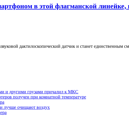
смартфоном в этой флагманской линейке,
азвуковой дактилоскопический датчик и станет единственным с
ми и другими грузами причалил к МКС
теров получен при комнатной температуре
ра
ми лучше очищают воздух
лера