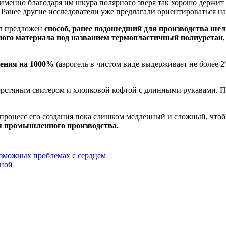
 именно благодаря им шкура полярного зверя так хорошо держит
. Ранее другие исследователи уже предлагали ориентироваться на
ыл предложен
способ, ранее подошедший для производства ше
ного материала под названием термопластичный полиуретан
жения на 1000%
(аэрогель в чистом виде выдерживает не более 
ерстяным свитером и хлопковой кофтой с длинными рукавами. П
, процесс его создания пока слишком медленный и сложный, что
я промышленного производства.
зможных проблемах с сердцем
нной