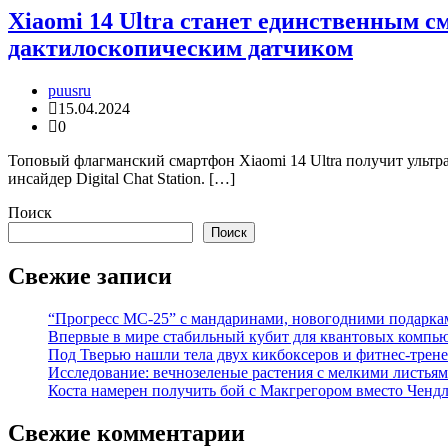
Xiaomi 14 Ultra станет единственным 
дактилоскопическим датчиком
puusru
15.04.2024
0
Топовый флагманский смартфон Xiaomi 14 Ultra получит ультр
инсайдер Digital Chat Station. […]
Поиск
Поиск
Свежие записи
“Прогресс МС-25” с мандаринами, новогодними подарка
Впервые в мире стабильный кубит для квантовых компью
Под Тверью нашли тела двух кикбоксеров и фитнес-трене
Исследование: вечнозеленые растения с мелкими листья
Коста намерен получить бой с Макгрегором вместо Ченд
Свежие комментарии