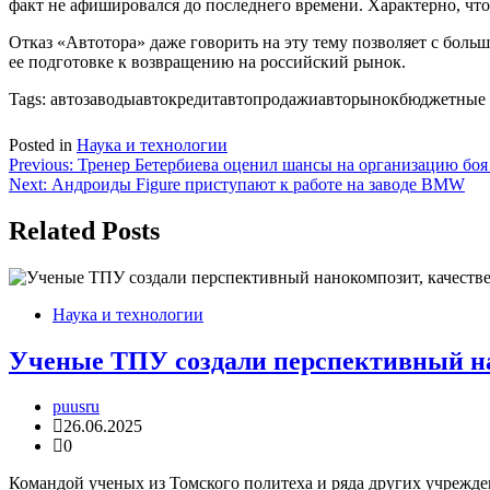
факт не афишировался до последнего времени. Характерно, что 
Отказ «Автотора» даже говорить на эту тему позволяет с бол
ее подготовке к возвращению на российский рынок.
Tags:
автозаводыавтокредитавтопродажиавторынокбюджетные 
Posted in
Наука и технологии
Навигация
Previous:
Тренер Бетербиева оценил шансы на организацию боя
Next:
Андроиды Figure приступают к работе на заводе BMW
по
записям
Related Posts
Наука и технологии
Ученые ТПУ создали перспективный н
puusru
26.06.2025
0
Командой ученых из Томского политеха и ряда других учрежд