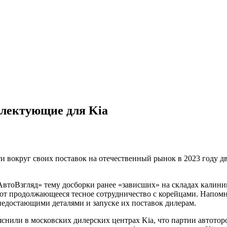
плектующие для Kia
 вокруг своих поставок на отечественный рынок в 2023 году д
АвтоВзгляд» тему досборки ранее «зависших» на складах калин
ают продолжающееся тесное сотрудничество с корейцами. Напомн
недостающими деталями и запуске их поставок дилерам.
нили в московских дилерских центрах Kia, что партии автоторо