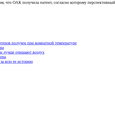
том, что ОАК получила патент, согласно которому перспективны
теров получен при комнатной температуре
ра
ми лучше очищают воздух
лера
 за всю ее историю