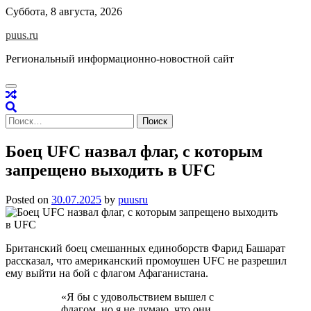
Skip
Суббота, 8 августа, 2026
to
puus.ru
content
Региональный информационно-новостной сайт
Найти:
Боец UFC назвал флаг, с которым
запрещено выходить в UFC
Posted on
30.07.2025
by
puusru
Британский боец смешанных единоборств Фарид Башарат
рассказал, что американский промоушен UFC не разрешил
ему выйти на бой с флагом Афаганистана.
«Я бы с удовольствием вышел с
флагом, но я не думаю, что они