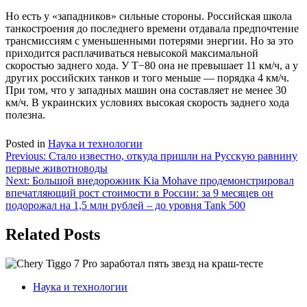
Но есть у «западников» сильные стороны. Российская школа
танкостроения до последнего времени отдавала предпочтение
трансмиссиям с уменьшенными потерями энергии. Но за это
приходится расплачиваться невысокой максимальной
скоростью заднего хода. У Т−80 она не превышает 11 км/ч, а у
других российских танков и того меньше — порядка 4 км/ч.
При том, что у западных машин она составляет не менее 30
км/ч. В украинских условиях высокая скорость заднего хода
полезна.
Posted in
Наука и технологии
Навигация
Previous:
Стало известно, откуда пришли на Русскую равнину
первые животноводы
по
Next:
Большой внедорожник Kia Mohave продемонстрировал
записям
впечатляющий рост стоимости в России: за 9 месяцев он
подорожал на 1,5 млн рублей – до уровня Tank 500
Related Posts
Наука и технологии