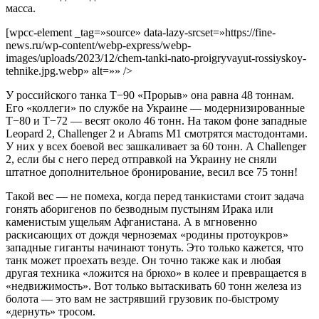
масса.
[wpcc-element _tag=»source» data-lazy-srcset=»https://fine-
news.ru/wp-content/webp-express/webp-
images/uploads/2023/12/chem-tanki-nato-proigryvayut-rossiyskoy-
tehnike.jpg.webp» alt=»» />
У российского танка Т−90 «Прорыв» она равна 48 тоннам.
Его «коллеги» по службе на Украине — модернизированные
Т−80 и Т−72 — весят около 46 тонн. На таком фоне западные
Leopard 2, Challenger 2 и Abrams M1 смотрятся мастодонтами.
У них у всех боевой вес зашкаливает за 60 тонн. А Challenger
2, если бы с него перед отправкой на Украину не сняли
штатное дополнительное бронирование, весил все 75 тонн!
Такой вес — не помеха, когда перед танкистами стоит задача
гонять аборигенов по безводным пустыням Ирака или
каменистым ущельям Афганистана. А в мгновенно
раскисающих от дождя черноземах «родины протоукров»
западные гиганты начинают тонуть. Это только кажется, что
танк может проехать везде. Он точно также как и любая
другая техника «ложится на брюхо» в колее и превращается в
«недвижимость». Вот только вытаскивать 60 тонн железа из
болота — это вам не застрявший грузовик по-быстрому
«дернуть» тросом.