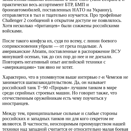
практически весь ассортимент БТР, БМП и
бронеавтомобилей, поставленных НАТО на Украину),
отправляется в тыл и тщательно изучается. Про трофейные
Challenger 2 сообщений в открытом доступе не появлялось.
Хотя несколько «британцев» были сожжены российскими
войсками.
После такого конфуза их, судя по всему, с линии боевого
соприкосновения убрали — от греха подальше. А
американские Abrams, поставленные в распоряжение ВСУ
минувшей осенью, так до сих пор до нее и не доехали.
Повторять негативный опыт английской техники с
«американцами» там явно не хотят.
Характерно, что в упомянутом выше интервью г-н Чемезов не
занимается шапкозакидательством. Да, он называет
российский танк Т−90 «Прорыв» лучшим танком в мире
среди серийных строевых машин. Но говорит также, что
отечественным оружейникам есть чему поучиться у
иностранцев.
Между тем, принципиальные сильные и слабые стороны
российских и западных танков ни для кого секретом не
являются. В частности, неоспоримым преимуществом нашей
техники над западной считается ее относительно малая боевая