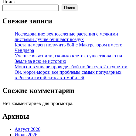
Поиск
Поиск
Свежие записи
Исследование: вечнозеленые растения с мелкими
листьями лучше очищают воздух
Коста намерен получить бой с Макгрегором вместо
Чендлера
Ученые выяснили, сколько клеток существовало на
Земле за всю ее историю
Монсон в январе проведет бой по боксу в Ингушетии
Ой, мороз-мороз: все проблемы самых популярных
в России китайских автомобилей
Свежие комментарии
Нет комментариев для просмотра.
Архивы
Август 2026
Июль 2026