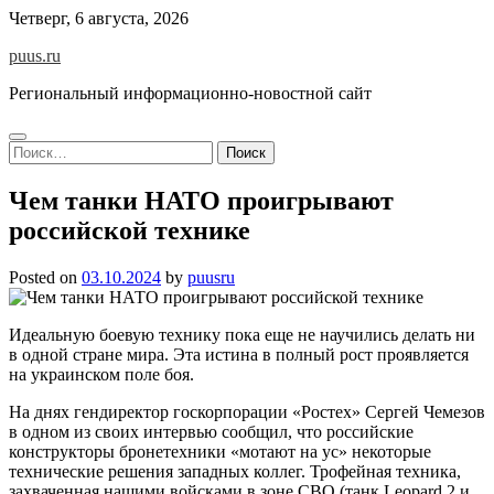
Skip
Четверг, 6 августа, 2026
to
puus.ru
content
Региональный информационно-новостной сайт
Найти:
Чем танки НАТО проигрывают
российской технике
Posted on
03.10.2024
by
puusru
Идеальную боевую технику пока еще не научились делать ни
в одной стране мира. Эта истина в полный рост проявляется
на украинском поле боя.
На днях гендиректор госкорпорации «Ростех» Сергей Чемезов
в одном из своих интервью сообщил, что российские
конструкторы бронетехники «мотают на ус» некоторые
технические решения западных коллег. Трофейная техника,
захваченная нашими войсками в зоне СВО (танк Leopard 2 и