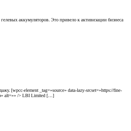
гелевых аккумуляторов. Это привело к активизации бизнеса
 [wpcc-element _tag=»source» data-lazy-srcset=»https://fine-
p» alt=»» /> LBI Limited […]