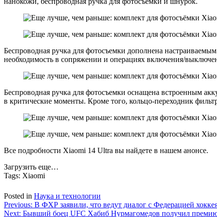
нанокожи, беспроводная ручка для фотосъемки и шнурок.
Беспроводная ручка для фотосъемки дополнена настраиваемым
необходимость в сопряжении и операциях включения/выключен
Беспроводная ручка для фотосъемки оснащена встроенным акку
в критические моменты. Кроме того, кольцо-переходник фильт
Все подробности Xiaomi 14 Ultra вы найдете в нашем анонсе.
Загрузить еще…
Tags:
Xiaomi
Posted in
Наука и технологии
Навигация
Previous:
В ФХР заявили, что ведут диалог с Федерацией хокке
Next:
Бывший боец UFC Хабиб Нурмагомедов получил премию