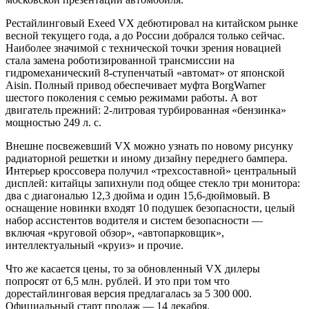
Рестайлинговый Exeed VX дебютировал на китайском рынке
весной текущего года, а до России добрался только сейчас.
Наиболее значимой с технической точки зрения новацией
стала замена роботизированной трансмиссии на
гидромеханический 8-ступенчатый «автомат» от японской
Aisin. Полный привод обеспечивает муфта BorgWarner
шестого поколения с семью режимами работы. А вот
двигатель прежний: 2-литровая турбированная «бензинка»
мощностью 249 л. с.
Внешне посвежевший VX можно узнать по новому рисунку
радиаторной решетки и иному дизайну переднего бампера.
Интерьер кроссовера получил «трехсоставной» центральный
дисплей: китайцы запихнули под общее стекло три монитора:
два с диагональю 12,3 дюйма и один 15,6-дюймовый. В
оснащение новинки входят 10 подушек безопасности, целый
набор ассистентов водителя и систем безопасности —
включая «круговой обзор», «автопарковщик»,
интеллектуальный «круиз» и прочие.
Что же касается цены, то за обновленный VX дилеры
попросят от 6,5 млн. рублей. И это при том что
дорестайлинговая версия предлагалась за 5 300 000.
Официальный старт продаж — 14 декабря.