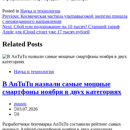
Posted in
Наука и технологии
Навигация
Previous:
Космическая частица ультравысокой энергии пришла
с неожиданного направления
по
Next:
Сбой или подорожание на 10 тысяч? Старший тариф
записям
Apple для iCloud стоит уже 17 тысяч рублей
Related Posts
Наука и технологии
В AnTuTu назвали самые мощные
смартфоны ноября в двух категориях
puusru
03.07.2026
0
Разработчики бенчмарка AnTuTu составили рейтинг самых
мощных Android-смартфонов ноября в двух категориях.