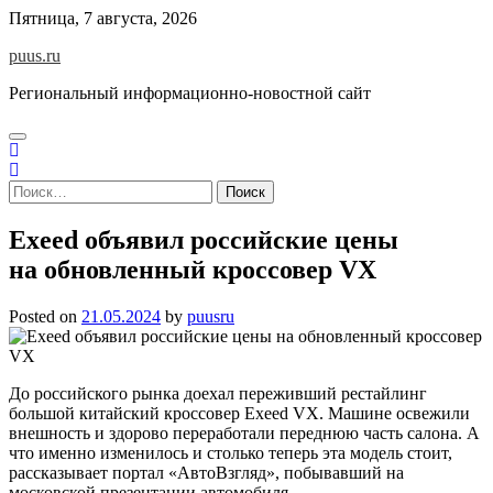
Skip
Пятница, 7 августа, 2026
to
puus.ru
content
Региональный информационно-новостной сайт
Найти:
Exeed объявил российские цены
на обновленный кроссовер VX
Posted on
21.05.2024
by
puusru
До российского рынка доехал переживший рестайлинг
большой китайский кроссовер Exeed VX. Машине освежили
внешность и здорово переработали переднюю часть салона. А
что именно изменилось и столько теперь эта модель стоит,
рассказывает портал «АвтоВзгляд», побывавший на
московской презентации автомобиля.