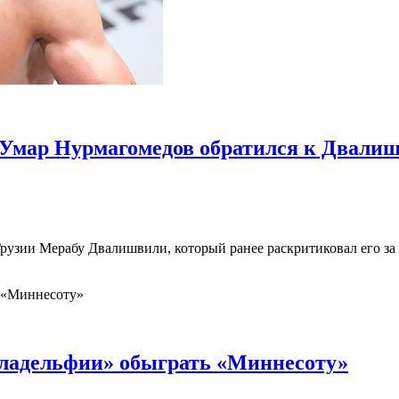
. Умар Нурмагомедов обратился к Двали
рузии Мерабу Двалишвили, который ранее раскритиковал его за
иладельфии» обыграть «Миннесоту»