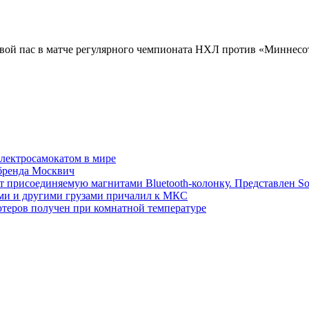
ой пас в матче регулярного чемпионата НХЛ против «Миннесоты
электросамокатом в мире
 бренда Москвич
т присоединяемую магнитами Bluetooth-колонку. Представлен S
ми и другими грузами причалил к МКС
теров получен при комнатной температуре