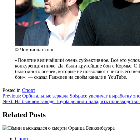
© Чемпионат.com
«Понятие величайший очень субъективное. Всё это условн
конкуренция ниже. Да, были крутейшие бои с Кормье. С Гу
было много осечек, которые не позволяют считать его в
бои», — сказал
Гаджиев
на своём канале в YouTube.
Posted in
Спорт
Навигация
Previous:
Орбитальные зеркала Solspace увеличат выработку эне
Next:
На бывшем заводе Toyota решили наладить производство
по
записям
Related Posts
Спорт