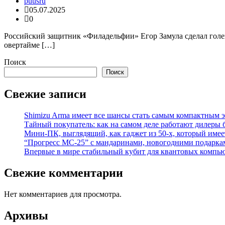
puusru
05.07.2025
0
Российский защитник «Филадельфии» Егор Замула сделал голев
овертайме […]
Поиск
Поиск
Свежие записи
Shimizu Arma имеет все шансы стать самым компактным 
Тайный покупатель: как на самом деле работают дилеры
Мини-ПК, выглядящий, как гаджет из 50-х, который имее
“Прогресс МС-25” с мандаринами, новогодними подарка
Впервые в мире стабильный кубит для квантовых компью
Свежие комментарии
Нет комментариев для просмотра.
Архивы