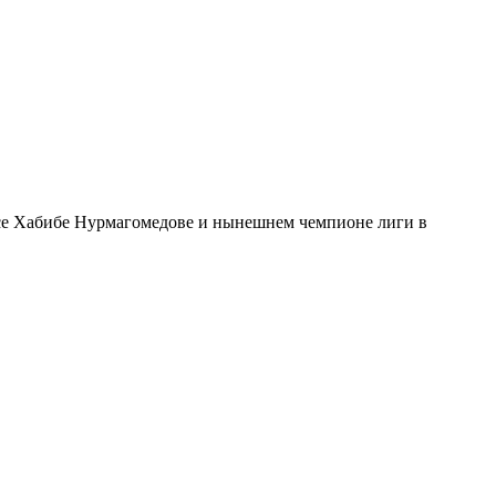
се
Хабибе Нурмагомедове
и нынешнем чемпионе лиги в