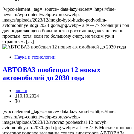
[wpcc-element _tag=»source» data-lazy-srcset=»https://fine-
news.ru/wp-content/webp-express/webp-
images/uploads/2023/12/moglo-byt-i-huzhe-podvodim-
avtomobilnye-itogi-2023-goda.jpg.webp» alt=»» /> Уходящий год
для подавляющего большинства россиян выдался не очень
простым, хотя, если по большому счету, не таким уж и
страшным. […]
Наука и технологии
АВТОВАЗ пообещал 12 новых
автомобилей до 2030 года
puusru
10.10.2024
0
[wpcc-element _tag=»source» data-lazy-srcset=»https://fine-
news.ru/wp-content/webp-express/webp-
images/uploads/2023/12/avtovaz-poobeschal-12-novyh-
avtomobiley-do-2030-goda.jpg.webp» alt=»» /> В Москве прошло
итоговое годовое заседание совета директоров АВТОВАЗа