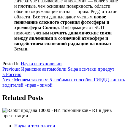
литературе называемые «пляжами» — более яркие
и плотные, чем основная поверхность, области,
обычно окружающие пятна — прим. Ред.) и тихие
области. Все эти данные дают ученым
новое
понимание сложного строения фотосферы и
хромосферы Солнца
. Информация от SUIT
поможет ученым
изучить динамические связи
между явлениями в солнечной атмосфере и
воздействием солнечной радиации на климат
Земли.
Posted in
Наука и технологии
Навигация
Previous:
Иранские автомобили Saipa все-таки приедут
в Россию
по
Next:
Меняем тактику: 5 любимых способов ГИБДД лишать
записям
водителей «прав» зимой
Related Posts
Наука и технологии