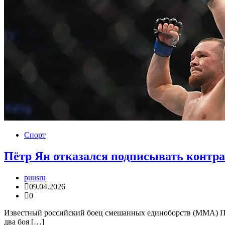
Спорт
Пётр Ян отказался подписывать контра
puusru
09.04.2026
0
Известный российский боец смешанных единоборств (ММА) Пёт
два боя […]