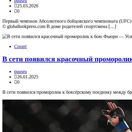
puusru
25.03.2026
0
Первый чемпион Абсолютного бойцовского чемпионата (UFC) в
© globallookpress.com В доме родителей спортсмена […]
Спорт
В сети появился красочный промороли
puusru
26.01.2025
0
В сети появился проморолик к боксёрскому поединку между