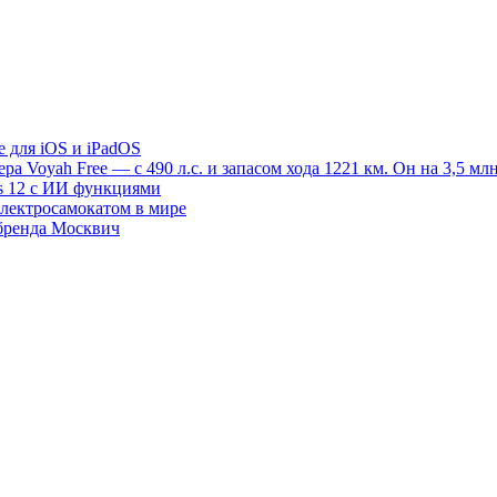
e для iOS и iPadOS
 Voyah Free — с 490 л.с. и запасом хода 1221 км. Он на 3,5 млн
s 12 с ИИ функциями
электросамокатом в мире
 бренда Москвич