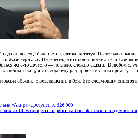
 Тогда он всё ещё был претендентом на титул. Насколько помню, 
 что Жозе вернулся. Интересно, что стало причиной его возвращ
биться чего-то другого — не знаю, сложно сказать. В любом случ
отличный боец, и я всегда буду рад провести с ним время», — при
карьеры объявил о возвращении в бои. Его следующим оппонент
льма «Акира» доступен за $26 000
баллов из 10. В процессе первого разбора флагмана продемонст