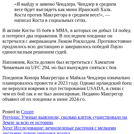
«Я выйду и заменю Чендлера. Чендлер в среднем
весе будет выглядеть как мини Иранский Халк.
Коста против Макгрегора в среднем весе!», —
написал Коста в социальных сетях.
В активе Косты 16 боёв в ММА, в которых он добыл 14 побед
и потерпел два поражения. В последнем поединке он
встречался с американцем Люком Рокхолдом. Противостояние
продлилось всю дистанцию и завершилось победой Пауло
единогласным решением судей.
Напомним, Коста должен был встретиться с Хамзатом
Чимаевым на UFC 294, но был вынужден сняться с боя.
Поединок Конора Макгрегора и Майкла Чендлера изначально
планировалось провести в 2023 году. Однако ирландский боец
не вернулся вовремя в пул тестирования USADA, в связи с
чем их бой так и не был анонсирован. Недавно Макгрегор
объявил об их поединке в июне 2024-го.
Posted in
Спорт
Навигация
Previous:
Ученые выяснили, сколько клеток существовало на
Земле за всю ее историю
по
Next:
Исследование: вечнозеленые растения с мелкими
листьями лучше очищают воздух