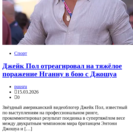
Спорт
Джейк Пол отреагировал на тяжёлое
поражение Нганну в бою с Джошуа
puusru
15.03.2026
0
Звёздный американский видеоблогер Джейк Пол, известный
по выступлениям на профессиональном ринге,
прокомментировал результат поединка в супертяжёлом весе
между двукратным чемпионом мира британцем Энтони
Джошуа и […]