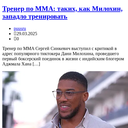
Тренер по MMA: таких, как Милохин,
западло тренировать
puusru
29.03.2025
0
Тренер по MMA Сергей Синкевич выступил с критикой в
адрес популярного тиктокера Дани Милохина, проведшего
первый боксерский поединок в жизни с индийским блогером
Аджмала Хана […]