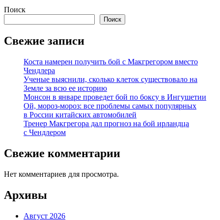
Поиск
Поиск
Свежие записи
Коста намерен получить бой с Макгрегором вместо
Чендлера
Ученые выяснили, сколько клеток существовало на
Земле за всю ее историю
Монсон в январе проведет бой по боксу в Ингушетии
Ой, мороз-мороз: все проблемы самых популярных
в России китайских автомобилей
Тренер Макгрегора дал прогноз на бой ирландца
с Чендлером
Свежие комментарии
Нет комментариев для просмотра.
Архивы
Август 2026