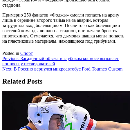
стадиона.
Примерно 250 фанатов «Фоджы» смогли попасть на арену
лишь в середине второго тайма из-за аварии, которая
затруднила вход болельщикам. После того как болельщики
гостевой команды вошли на стадион, они начали бросать
пиротехнику. Отмечается, что дымовая шашка могла попасть
на пластиковые материалы, находящиеся под трибунами.
Posted in
Спорт
Навигация
Previous:
Загадочный объект в глубоком космосе вызывает
вопросы у исследователей
по
Next:
В Россию вернулся микроавтобус Ford Tourneo Custom
записям
Related Posts