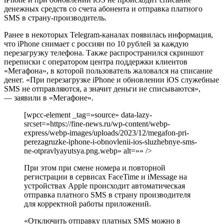
денежных средств со счета абонента и отправка платного
SMS в страну-производитель.
Ранее в некоторых Telegram-каналах появилась информация,
что iPhone снимает с россиян по 10 рублей за каждую
перезагрузку телефона. Также распространился скриншот
переписки с оператором центра поддержки клиентов
«Мегафона», в которой пользователь жаловался на списание
денег. «При перезагрузке iPhone и обновлении iOS служебные
SMS не отправляются, а значит деньги не списываются»,
— заявили в «Мегафоне».
[wpcc-element _tag=»source» data-lazy-
srcset=»https://fine-news.ru/wp-content/webp-
express/webp-images/uploads/2023/12/megafon-pri-
perezagruzke-iphone-i-obnovlenii-ios-sluzhebnye-sms-
ne-otpravlyayutsya.png.webp» alt=»» />
При этом при смене номера и повторной
регистрации в сервисах FaceTime и iMessage на
устройствах Apple происходит автоматическая
отправка платного SMS в страну производителя
для корректной работы приложений.
«Отключить отправку платных SMS можно в