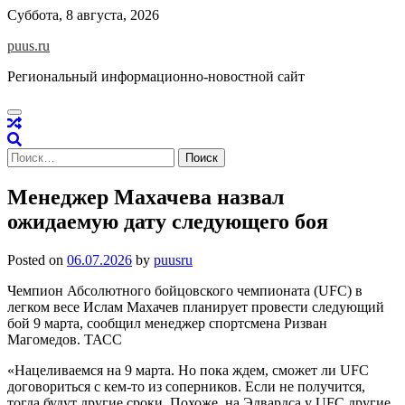
Skip
Суббота, 8 августа, 2026
to
puus.ru
content
Региональный информационно-новостной сайт
Найти:
Менеджер Махачева назвал
ожидаемую дату следующего боя
Posted on
06.07.2026
by
puusru
Чемпион Абсолютного бойцовского чемпионата (UFC) в
легком весе Ислам Махачев планирует провести следующий
бой 9 марта, сообщил менеджер спортсмена Ризван
Магомедов. ТАСС
«Нацеливаемся на 9 марта. Но пока ждем, сможет ли UFC
договориться с кем-то из соперников. Если не получится,
тогда будут другие сроки. Похоже, на Эдвардса у UFC другие