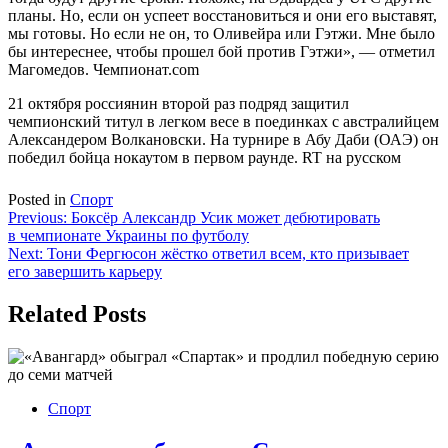
планы. Но, если он успеет восстановиться и они его выставят,
мы готовы. Но если не он, то Оливейра или Гэтжи. Мне было
бы интереснее, чтобы прошел бой против Гэтжи», — отметил
Магомедов. Чемпионат.com
21 октября россиянин второй раз подряд защитил
чемпионский титул в легком весе в поединках с австралийцем
Александером Волкановски. На турнире в Абу Даби (ОАЭ) он
победил бойца нокаутом в первом раунде. RT на русском
Posted in
Спорт
Навигация
Previous:
Боксёр Александр Усик может дебютировать
в чемпионате Украины по футболу
по
Next:
Тони Фергюсон жёстко ответил всем, кто призывает
записям
его завершить карьеру
Related Posts
Спорт