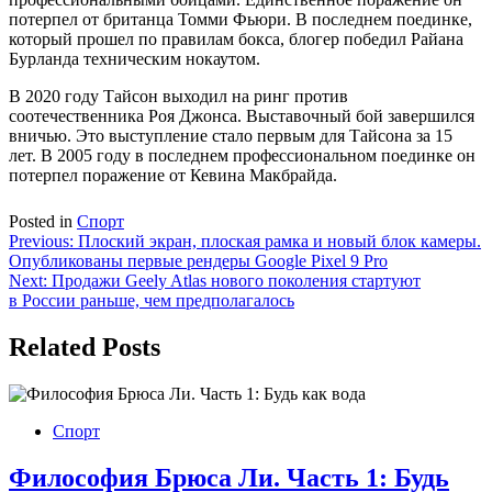
потерпел от британца Томми Фьюри. В последнем поединке,
который прошел по правилам бокса, блогер победил Райана
Бурланда техническим нокаутом.
В 2020 году Тайсон выходил на ринг против
соотечественника Роя Джонса. Выставочный бой завершился
вничью. Это выступление стало первым для Тайсона за 15
лет. В 2005 году в последнем профессиональном поединке он
потерпел поражение от Кевина Макбрайда.
Posted in
Спорт
Навигация
Previous:
Плоский экран, плоская рамка и новый блок камеры.
Опубликованы первые рендеры Google Pixel 9 Pro
по
Next:
Продажи Geely Atlas нового поколения стартуют
записям
в России раньше, чем предполагалось
Related Posts
Спорт
Философия Брюса Ли. Часть 1: Будь