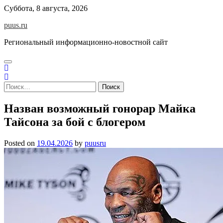
Skip
Суббота, 8 августа, 2026
to
puus.ru
content
Региональный информационно-новостной сайт
Найти:
Назван возможный гонорар Майка
Тайсона за бой с блогером
Posted on
19.04.2026
by
puusru