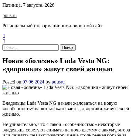
Skip
Пятница, 7 августа, 2026
to
puus.ru
content
Региональный информационно-новостной сайт
Найти:
Новая «болезнь» Lada Vesta NG:
«дворники» живут своей жизнью
Posted on
07.06.2024
by
puusru
Владельцы Lada Vesta NG начали жаловаться на новую
«особенность» машины: оказывается, дворники живут своей
жизнью.
Не удивительно, что с такой «особенностью» некоторые
владельцы советуют снимать на ночь клемму с аккумулятора
или снимать сам аккумулятор: иначе столь рьяная борьба за