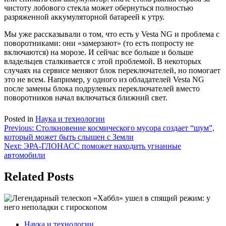
чистоту лобового стекла может обернуться полностью
разряженной аккумуляторной батареей к утру.
Мы уже рассказывали о том, что есть у Vesta NG и проблема с
поворотниками: они «замерзают» (то есть попросту не
включаются) на морозе. И сейчас все больше и больше
владельцев сталкивается с этой проблемой. В некоторых
случаях на сервисе меняют блок переключателей, но помогает
это не всем. Например, у одного из обладателей Vesta NG
после замены блока подрулевых переключателей вместо
поворотников начал включаться ближний свет.
Posted in
Наука и технологии
Навигация
Previous:
Столкновение космического мусора создает “шум”,
который может быть слышен с Земли
по
Next:
ЭРА-ГЛОНАСС поможет находить угнанные
записям
автомобили
Related Posts
Наука и технологии