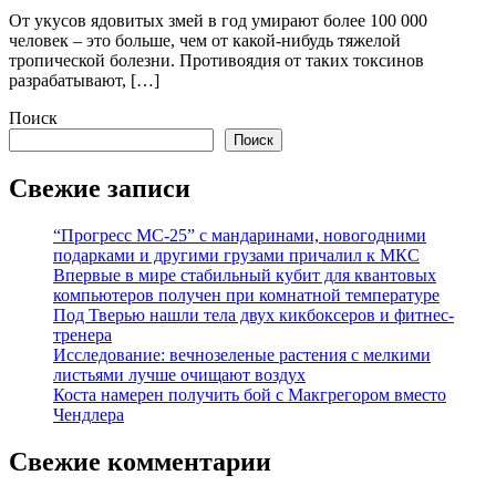
От укусов ядовитых змей в год умирают более 100 000
человек – это больше, чем от какой-нибудь тяжелой
тропической болезни. Противоядия от таких токсинов
разрабатывают, […]
Поиск
Поиск
Свежие записи
“Прогресс МС-25” с мандаринами, новогодними
подарками и другими грузами причалил к МКС
Впервые в мире стабильный кубит для квантовых
компьютеров получен при комнатной температуре
Под Тверью нашли тела двух кикбоксеров и фитнес-
тренера
Исследование: вечнозеленые растения с мелкими
листьями лучше очищают воздух
Коста намерен получить бой с Макгрегором вместо
Чендлера
Свежие комментарии