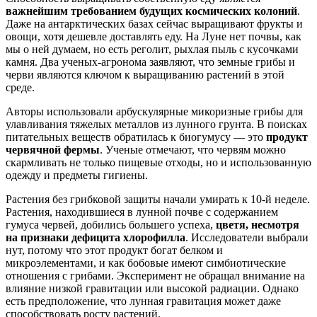
важнейшим требованием будущих космических колоний
.
Даже на антарктических базах сейчас выращивают фрукты и
овощи,
хотя
дешевле доставлять еду. На Луне нет почвы, как
мы о ней думаем, но есть реголит, рыхлая пыль
с
кусочк
ами
камня.
Д
ва ученых-агронома заявляют, что земные грибы и
черви являются ключом к выращиванию растений в это
й
среде
.
Авторы
использовали арбускулярные микоризные грибы для
улавливания тяжелых металлов из лунного грунт
а
. В поисках
питательных веществ обратилась к биогумусу — это
продукт
червячной фермы
.
Ученые
отмечают, что черв
ям
можно
скармливать не только пищевы
е
отход
ы
, но и использованн
ую
одежд
у
и предмет
ы
гигиены.
Растения без грибковой защиты начали умирать к 10-й неделе.
Р
астения, находившиеся в лунной почве с содержанием
гумуса червей
, добились большего успеха,
цветя, несмотря
на признаки дефицита хлорофилла
.
Исследователи выбрали
нут, потому что эт
от
продукт богат белком и
микроэлементами,
и
как бобовые имеют симбиотические
отношения с грибами. Эксперимент не обращал внимание
на
влияние низкой гравитации или высокой радиации. Однако
есть предположение, что
лунная гравитация может даже
способствовать росту растений.