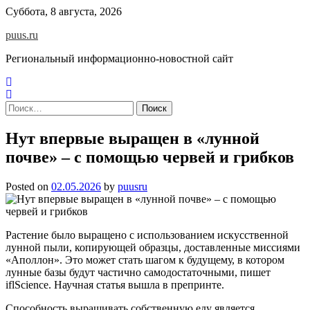
Skip
Суббота, 8 августа, 2026
to
puus.ru
content
Региональный информационно-новостной сайт
Найти:
Нут впервые выращен в «лунной
почве» – с помощью червей и грибков
Posted on
02.05.2026
by
puusru
Растение было
выращен
о
с использованием искусственной
лунной пыли, копиру
ющей
образцы, доставленные миссиями
«Аполлон».
Эт
о
может стать
шагом к будущему, в котором
лунные базы будут частично самодостаточными,
пишет
ifl
S
cience
.
Научная статья вышла в препринте.
Способность выращивать собственную еду является