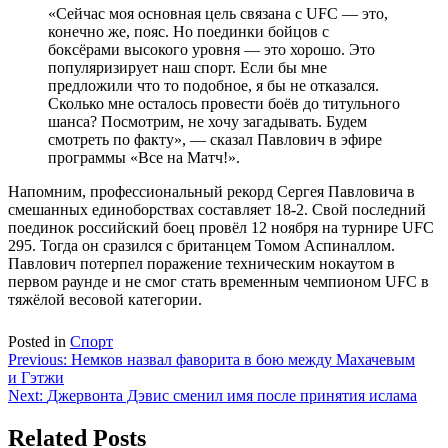
«Сейчас моя основная цель связана с UFC — это,
конечно же, пояс. Но поединки бойцов с
боксёрами высокого уровня — это хорошо. Это
популяризирует наш спорт. Если бы мне
предложили что то подобное, я бы не отказался.
Сколько мне осталось провести боёв до титульного
шанса? Посмотрим, не хочу загадывать. Будем
смотреть по факту», — сказал Павлович в эфире
программы «Все на Матч!».
Напомним, профессиональный рекорд Сергея Павловича в
смешанных единоборствах составляет 18-2. Свой последний
поединок российский боец провёл 12 ноября на турнире UFC
295. Тогда он сразился с британцем Томом Аспиналлом.
Павлович потерпел поражение техническим нокаутом в
первом раунде и не смог стать временным чемпионом UFC в
тяжёлой весовой категории.
Posted in
Спорт
Навигация
Previous:
Немков назвал фаворита в бою между Махачевым
и Гэтжи
по
Next:
Джервонта Дэвис сменил имя после принятия ислама
записям
Related Posts