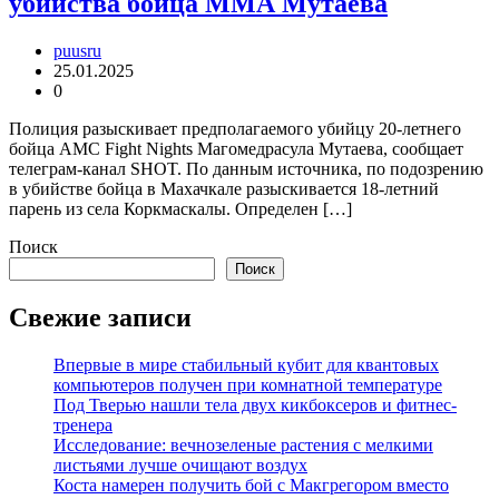
убийства бойца MMA Мутаева
puusru
25.01.2025
0
Полиция разыскивает предполагаемого убийцу 20-летнего
бойца AMC Fight Nights Магомедрасула Мутаева, сообщает
телеграм-канал SHOT. По данным источника, по подозрению
в убийстве бойца в Махачкале разыскивается 18-летний
парень из села Коркмаскалы. Определен […]
Поиск
Поиск
Свежие записи
Впервые в мире стабильный кубит для квантовых
компьютеров получен при комнатной температуре
Под Тверью нашли тела двух кикбоксеров и фитнес-
тренера
Исследование: вечнозеленые растения с мелкими
листьями лучше очищают воздух
Коста намерен получить бой с Макгрегором вместо