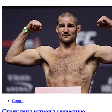
Спорт
Стрикленд устроил словесную