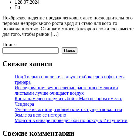
28.07.2024
0
Ноябрьское падение продаж легковых авто после длительного
периода непрерывного роста вряд ли стало для кого-то
неожиданностью. Слишком много факторов сложилось вместе
для того, чтобы рынок […]
Поиск
Поиск
Свежие записи
Под Тверью нашли тела двух кикбоксеров и фитнес-
тренера
Исследование: вечнозеленые растения с мелкими
листьями лучше очищают воздух
Коста намерен получить бой с Макгрегором вместо
Чендлера
Ученые выяснили, сколько клеток существовало на
Земле за всю ее историю
Монсон в январе проведет бой по боксу в Ингушетии
Свежие комментарии