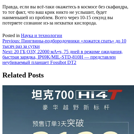
Правда, если вы всё-таки окажетесь в космосе без скафандра,
то тот факт, что ваш крик никто не услышит, будет
наименьшей из проблем. Всего через 10-15 секунд вы
потеряете сознание из-за нехватки кислорода.
Posted in
Наука и технологии
Навигация
Previous:
Пингвины-подбородочники «ложатся спать» до 10
тысяч раз за сутки
по
Next:
20 ГБ ОЗУ, 22000 мА•ч, 75 дней в режиме ожидания,
записям
быстрая зарядка, IP69K/MIL-STD-810H — представлен
неубиваемый планшет Fossibot DT2
Related Posts